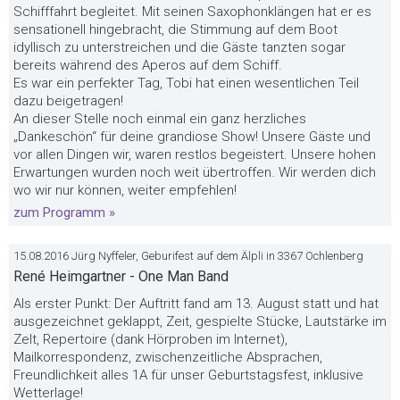
Schifffahrt begleitet. Mit seinen Saxophonklängen hat er es
sensationell hingebracht, die Stimmung auf dem Boot
idyllisch zu unterstreichen und die Gäste tanzten sogar
bereits während des Aperos auf dem Schiff.
Es war ein perfekter Tag, Tobi hat einen wesentlichen Teil
dazu beigetragen!
An dieser Stelle noch einmal ein ganz herzliches
„Dankeschön“ für deine grandiose Show! Unsere Gäste und
vor allen Dingen wir, waren restlos begeistert. Unsere hohen
Erwartungen wurden noch weit übertroffen. Wir werden dich
wo wir nur können, weiter empfehlen!
zum Programm »
15.08.2016 Jürg Nyffeler, Geburifest auf dem Älpli in 3367 Ochlenberg
René Heimgartner - One Man Band
Als erster Punkt: Der Auftritt fand am 13. August statt und hat
ausgezeichnet geklappt, Zeit, gespielte Stücke, Lautstärke im
Zelt, Repertoire (dank Hörproben im Internet),
Mailkorrespondenz, zwischenzeitliche Absprachen,
Freundlichkeit alles 1A für unser Geburtstagsfest, inklusive
Wetterlage!