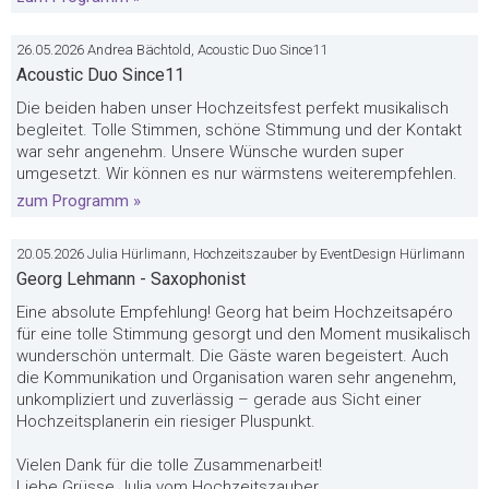
26.05.2026 Andrea Bächtold, Acoustic Duo Since11
Acoustic Duo Since11
Die beiden haben unser Hochzeitsfest perfekt musikalisch
begleitet. Tolle Stimmen, schöne Stimmung und der Kontakt
war sehr angenehm. Unsere Wünsche wurden super
umgesetzt. Wir können es nur wärmstens weiterempfehlen.
zum Programm »
20.05.2026 Julia Hürlimann, Hochzeitszauber by EventDesign Hürlimann
Georg Lehmann - Saxophonist
Eine absolute Empfehlung! Georg hat beim Hochzeitsapéro
für eine tolle Stimmung gesorgt und den Moment musikalisch
wunderschön untermalt. Die Gäste waren begeistert. Auch
die Kommunikation und Organisation waren sehr angenehm,
unkompliziert und zuverlässig – gerade aus Sicht einer
Hochzeitsplanerin ein riesiger Pluspunkt.
Vielen Dank für die tolle Zusammenarbeit!
Liebe Grüsse Julia vom Hochzeitszauber