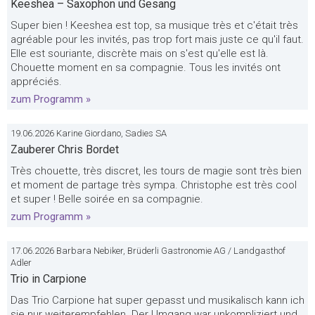
Keeshea – Saxophon und Gesang
Super bien ! Keeshea est top, sa musique très et c'était très
agréable pour les invités, pas trop fort mais juste ce qu'il faut.
Elle est souriante, discrète mais on s'est qu'elle est là.
Chouette moment en sa compagnie. Tous les invités ont
appréciés.
zum Programm »
19.06.2026 Karine Giordano, Sadies SA
Zauberer Chris Bordet
Très chouette, très discret, les tours de magie sont très bien
et moment de partage très sympa. Christophe est très cool
et super ! Belle soirée en sa compagnie.
zum Programm »
17.06.2026 Barbara Nebiker, Brüderli Gastronomie AG / Landgasthof
Adler
Trio in Carpione
Das Trio Carpione hat super gepasst und musikalisch kann ich
sie nur weiterempfehlen. Der Umgang war unkompliziert und