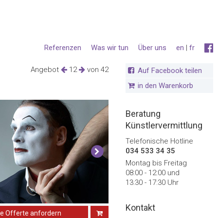
Referenzen
Was wir tun
Über uns
en
|
fr
Angebot
12
von 42
Auf Facebook teilen
in den Warenkorb
Beratung
Künstlervermittlung
Telefonische Hotline
034 533 34 35
Montag bis Freitag
08:00 - 12:00 und
13:30 - 17:30 Uhr
Kontakt
ne Offerte anfordern