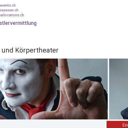
events.ch
nisessen.ch
arlocations.ch
stlervermittlung
 und Körpertheater
Ei