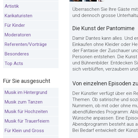
Artistik
Überraschen Sie Ihre Gäste mi
und dennoch grosse Unterhaltu
Karikaturisten
Für Kinder
Die Kunst der Pantomime
Moderatoren
Damir Dantes kann alles. Und er
Referenten/Vorträge
Einkaufen ohne Kleider oder He
der Fantasie der Zuschauer und
Besonderes
Personen entstehen. Die Kunst
und Bühnenbilder. Entdecken S
Top Acts
sich verblüffen, verzaubern und
Für Sie ausgesucht
Von einzelnen Episoden 
Musik im Hintergrund
Der Künstler verfügt über ein 
Themen. Ob satirische und sozi
Musik zum Tanzen
Nummern, ob mit oder ohne musi
Musik für Hochzeiten
abendfüllendes Programm: Ablau
Wünsche anpassen. Eine Episode
Musik für Trauerfeiern
Abendprogramm besteht aus ach
Bei Bedarf entwickelt der Küns
Für Klein und Gross