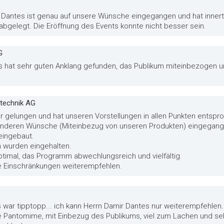
 Dantes ist genau auf unsere Wünsche eingegangen und hat innert 
abgelegt. Die Eröffnung des Events konnte nicht besser sein.
G
es hat sehr guten Anklang gefunden, das Publikum miteinbezogen u
htechnik AG
ar gelungen und hat unseren Vorstellungen in allen Punkten entspr
sonderen Wünsche (Miteinbezug von unseren Produkten) eingegang
eingebaut.
n wurden eingehalten.
ptimal, das Programm abwechlungsreich und vielfältig.
e Einschränkungen weiterempfehlen.
 war tipptopp... ich kann Herrn Damir Dantes nur weiterempfehlen... 
tolle Pantomime, mit Einbezug des Publikums, viel zum Lachen und s