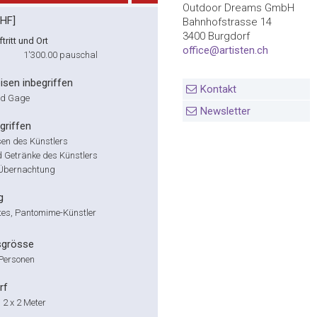
Outdoor Dreams GmbH
CHF]
Bahnhofstrasse 14
3400 Burgdorf
tritt und Ort
office@artisten.ch
1'300.00
pauschal
isen inbegriffen
Kontakt
und Gage
Newsletter
griffen
en des Künstlers
 Getränke des Künstlers
e Übernachtung
g
es, Pantomime-Künstler
sgrösse
 Personen
rf
2 x 2 Meter