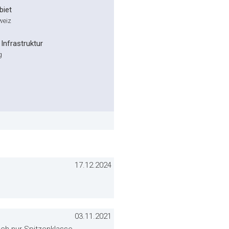
biet
weiz
Infrastruktur
g
17.12.2024
03.11.2021