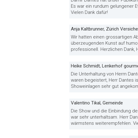
Damir Dantes hat unser Publiku
Es war ein rundum gelungener E
Vielen Dank dafür!
Anja Kaltbrunner, Zürich Versic
Wir hatten einen grossartigen A
überzeugenden Kunst auf humor
professionell. Herzlichen Dank, 
Heike Schmidt, Lenkerhof gourme
Die Unterhaltung von Herrn Dant
waren begeistert, Herr Dantes i
Showeinlagen sehr gut angekom
Valentino Tikal, Gemeinde
Die Show und die Einbindung der
war sehr unterhaltsam. Herr Dant
wärmstens weiterempfehlen. Vie