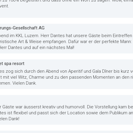
m zu 100% begeistert und dass ohne ein Wort zu sagen. Wow, einfa
vent.
herungs-Gesellschaft AG
bend im KKL Luzern. Herr Dantes hat unsere Gäste beim Eintreffen
istische Art & Weise empfangen. Dafür war er der perfekte Mann
Herr Dantes und auf ein nächstes Mal!
t spa resort
es zog sich durch den Abend von Aperitif und Gala Dîner bis kurz 
st mit viel Witz, Charme und zu den passenden Momenten an den ri
men. Vielen Dank.
 Gäste war äusserst kreativ und humorvoll. Die Vorstellung kam be
es ist flexibel und passt sich der Location sowie dem Publikum an.
len Dank!