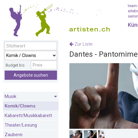
team-
erleb
semin
Kün
Zur Liste
Dantes - Pantomime
Budget bis
Angebote suchen
Musik
Komik/Clowns
Kabarett/Musikkabarett
Theater/Lesung
Zauberei