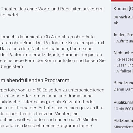
Kosten [
t Theater, das ohne Worte und Requisiten auskommt
ng bietet.
Je nach Auf
ab
In den Pre
 braucht dafür nichts. Ob Autofahren ohne Auto,
-
Auftritt 
iraten ohne Braut: Der Pantomime-Künstler spielt mit
 lässt aus dem Nichts Situationen, Räume und
Nicht inbe
 der Pantomime ersetzt Musik, Sprache, Requisiten
-
Reisespes
ie eine neue Form der Kommunikation und lassen Sie
-
Essen und
 begeistern.
-
Allfällig
zum abendfüllenden Programm
Besetzun
Damir Dant
Repertoire von rund 60 Episoden zu unterschiedlichen
alkritische oder romantische und dramatische
kalische Untermalung, ob als Kurzauftritt oder
Publikum
f und Thema des Auftritts lassen sich ganz an Ihre
10 bis 500
 dauert fünf bis fünfzehn Minuten, ein
t bis zwölf Episoden und dauert ca. 70 Minuten.
Platzbeda
tler auch ein komplett neues Programm für Sie.
Mindestens 