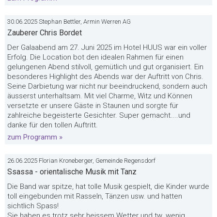
30.06.2025 Stephan Bettler, Armin Werren AG
Zauberer Chris Bordet
Der Galaabend am 27. Juni 2025 im Hotel HUUS war ein voller
Erfolg. Die Location bot den idealen Rahmen für einen
gelungenen Abend stilvoll, gemütlich und gut organisiert. Ein
besonderes Highlight des Abends war der Auftritt von Chris.
Seine Darbietung war nicht nur beeindruckend, sondern auch
äusserst unterhaltsam. Mit viel Charme, Witz und Können
versetzte er unsere Gäste in Staunen und sorgte für
zahlreiche begeisterte Gesichter. Super gemacht....und
danke für den tollen Auftritt.
zum Programm »
26.06.2025 Florian Kroneberger, Gemeinde Regensdorf
Ssassa - orientalische Musik mit Tanz
Die Band war spitze, hat tolle Musik gespielt, die Kinder wurde
toll eingebunden mit Rasseln, Tänzen usw. und hatten
sichtlich Spass!
Sie haben es trotz sehr heissem Wetter und tw. wenig