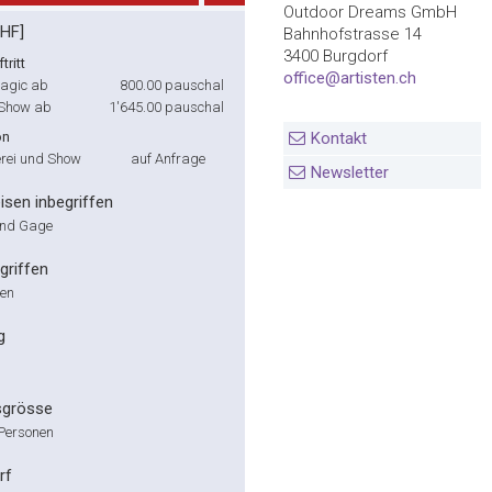
Outdoor Dreams GmbH
CHF]
Bahnhofstrasse 14
3400 Burgdorf
tritt
office@artisten.ch
agic ab
800.00
pauschal
 Show ab
1'645.00
pauschal
on
Kontakt
rei und Show
auf Anfrage
Newsletter
isen inbegriffen
 und Gage
griffen
ten
g
sgrösse
 Personen
rf