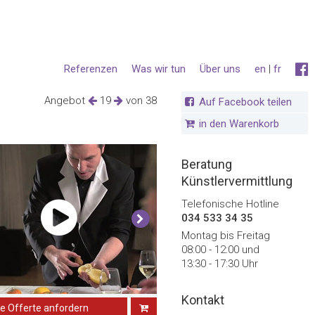
Referenzen
Was wir tun
Über uns
en
|
fr
Angebot
19
von 38
Auf Facebook teilen
in den Warenkorb
Beratung
Künstlervermittlung
Telefonische Hotline
034 533 34 35
Montag bis Freitag
08:00 - 12:00 und
13:30 - 17:30 Uhr
Kontakt
ne Offerte anfordern