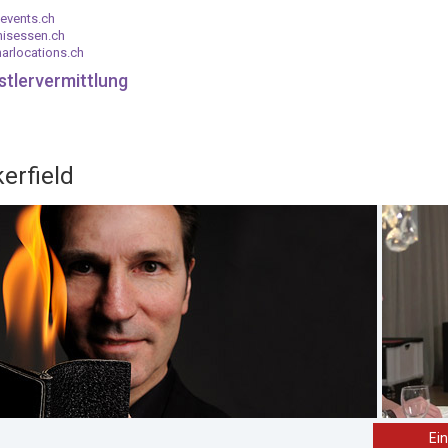
events.ch
nisessen.ch
arlocations.ch
stlervermittlung
erfield
Ei