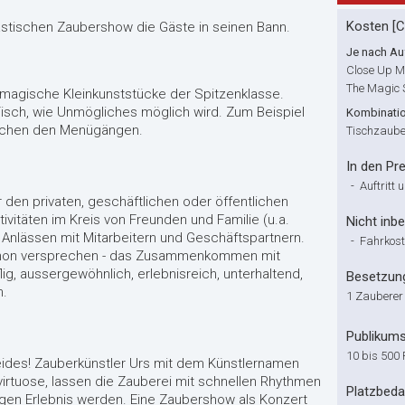
Kosten [
tastischen Zaubershow die Gäste in seinen Bann.
Je nach Auf
Close Up M
The Magic
 magische Kleinkunststücke der Spitzenklasse.
Tisch, wie Unmögliches möglich wird. Zum Beispiel
Kombinati
schen den Menügängen.
Tischzaube
In den Pre
-
Auftritt
r den privaten, geschäftlichen oder öffentlichen
vitäten im Kreis von Freunden und Familie (u.a.
Nicht inbe
Anlässen mit Mitarbeitern und Geschäftspartnern.
-
Fahrkos
 schon versprechen - das Zusammenkommen mit
lig, aussergewöhnlich, erlebnisreich, unterhaltend,
Besetzun
h.
1 Zauberer
Publikum
10 bis 500
ides! Zauberkünstler Urs mit dem Künstlernamen
virtuose, lassen die Zauberei mit schnellen Rhythmen
Platzbeda
gen Erlebnis werden. Eine Zaubershow als Konzert