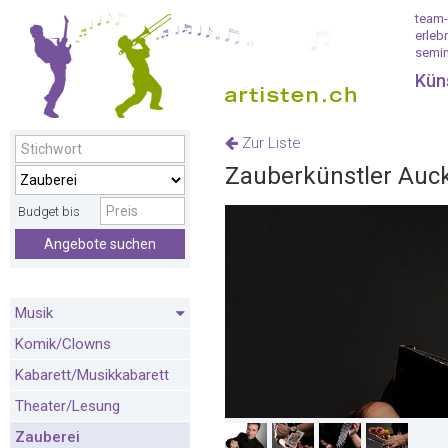
team-
erleb
semin
Kün
Zur Liste
Zauberkünstler Auck
Budget bis
Angebote suchen
Musik
Komik/Clowns
Kabarett/Musikkabarett
Theater/Lesung
Zauberei