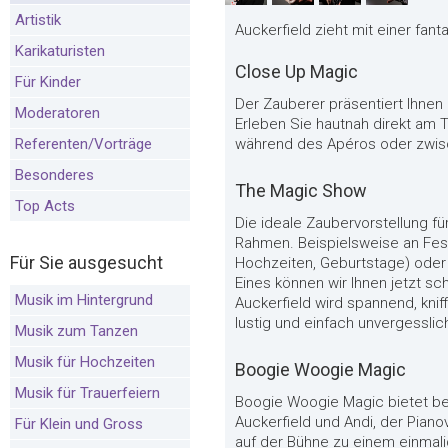
Artistik
Auckerfield zieht mit einer fan
Karikaturisten
Close Up Magic
Für Kinder
Der Zauberer präsentiert Ihnen
Moderatoren
Erleben Sie hautnah direkt am 
Referenten/Vorträge
während des Apéros oder zwi
Besonderes
The Magic Show
Top Acts
Die ideale Zaubervorstellung fü
Rahmen. Beispielsweise an Festi
Für Sie ausgesucht
Hochzeiten, Geburtstage) oder 
Eines können wir Ihnen jetzt
Musik im Hintergrund
Auckerfield wird spannend, kniff
lustig und einfach unvergesslic
Musik zum Tanzen
Musik für Hochzeiten
Boogie Woogie Magic
Musik für Trauerfeiern
Boogie Woogie Magic bietet be
Auckerfield und Andi, der Piano
Für Klein und Gross
auf der Bühne zu einem einmali