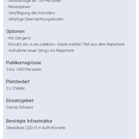
-
Audioanlage ab 150 Personen
-
Reisespesen
-
Verpflegung des Künstlers
-
Allfällige Übernachtungskosten
Optionen
-
Mit Sängerin
-
Einsatz als «Live-Jukebox»: Gäste wählen Titel aus dem Repertoire
-
Aufnahme neuer Songs ins Repertoire
Publikumsgrösse
5 bis 1000 Personen
Platzbedarf
2 x 2 Meter
Einsatzgebiet
Ganze Schweiz
Benötigte Infrastruktur
Steckdose (220 V) in Auftrittsnähe