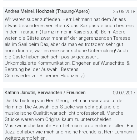
Andrea Meinel, Hochzeit (Trauung/Apero)
25.05.2018
Wir waren super zufrieden. Herr Lehmann hat dem Anlass
etwas besonderes verliehen & das Sax passte auch bestens
in den Trauraum (Turmzimmer in Kaiserstuhl). Beim Apero
waten die Gäste zwar mehr aif der angerenzenden Terasse
als im Saal beim Dax, aber da man es trotzdem sehr gut
hören konnte, war es eine sehr schöne Untermalung! Auch
die Gäste haben sich sehr positiv geäussert.
Unkomplizierte Kommunikation. Eingehen auf Wunschtitel &
Beratung bei der Auswahl. Bestens!
Gern wieder zur Silbernen Hochzeit ;-).
Kathrin Janutin, Verwandten / Freunden
09.07.2017
Die Darbietung von Herr Georg Lehmann war absolut der
Hammer. Die Auswahl der Stücke war sehr gut und die
musikalische Qualität war schlicht professionell. Manche
Stücke waren vom Original kaum zu unterscheiden.
Musikwünsche konnte Herr Lehmann problemlos erfüllen. Für
Jazzliebhaber wie mich und meine Freunde ist Herr Lehmann
weiterzuempfehlen.