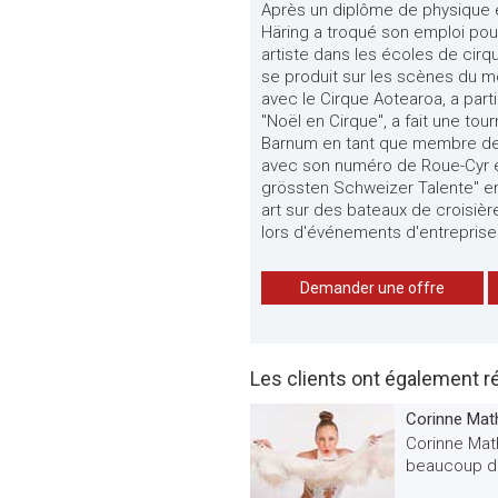
Après un diplôme de physique et
Häring a troqué son emploi pou
artiste dans les écoles de cirqu
se produit sur les scènes du mo
avec le Cirque Aotearoa, a par
"Noël en Cirque", a fait une t
Barnum en tant que membre de l
avec son numéro de Roue-Cyr et
grössten Schweizer Talente" e
art sur des bateaux de croisière
lors d'événements d'entreprises
Demander une offre
Les clients ont également r
Corinne Math
Corinne Math
beaucoup de