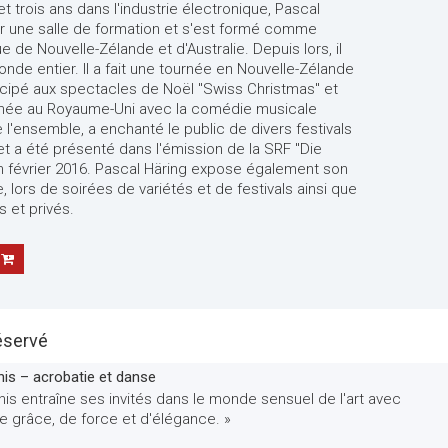
 trois ans dans l'industrie électronique, Pascal
r une salle de formation et s'est formé comme
e de Nouvelle-Zélande et d'Australie. Depuis lors, il
nde entier. Il a fait une tournée en Nouvelle-Zélande
ticipé aux spectacles de Noël "Swiss Christmas" et
ournée au Royaume-Uni avec la comédie musicale
'ensemble, a enchanté le public de divers festivals
 a été présenté dans l'émission de la SRF "Die
n février 2016. Pascal Häring expose également son
, lors de soirées de variétés et de festivals ainsi que
 et privés.
éservé
is – acrobatie et danse
is entraîne ses invités dans le monde sensuel de l'art avec
 grâce, de force et d'élégance. »