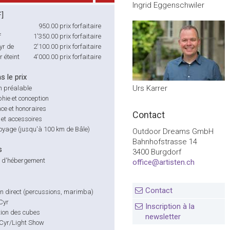
Ingrid Eggenschwiler
F]
950.00
prix forfaitaire
f
1'350.00
prix forfaitaire
yr de
2'100.00
prix forfaitaire
 éteint
4'000.00
prix forfaitaire
s le prix
Urs Karrer
n préalable
hie et conception
ce et honoraires
Contact
et accessoires
voyage (jusqu'à 100 km de Bâle)
Outdoor Dreams GmbH
Bahnhofstrasse 14
s
3400 Burgdorf
té d'hébergement
office@artisten.ch
Contact
n direct (percussions, marimba)
Cyr
Inscription à la
ion des cubes
newsletter
Cyr/Light Show