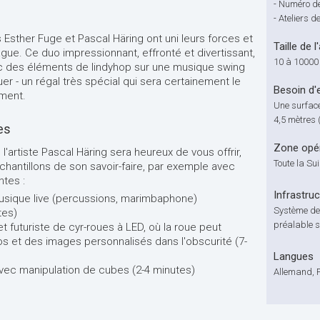
-
Numéro de
-
Ateliers de
Esther Fuge et Pascal Häring ont uni leurs forces et
Taille de l
e. Ce duo impressionnant, effronté et divertissant,
10 à 10000
c des éléments de lindyhop sur une musique swing
er - un régal très spécial qui sera certainement le
Besoin d'
ement.
Une surface
4,5 mètres (
es
Zone opér
'artiste Pascal Häring sera heureux de vous offrir,
Toute la Su
 échantillons de son savoir-faire, par exemple avec
ntes :
Infrastru
sique live (percussions, marimbaphone)
Système de 
tes)
préalable s
 futuriste de cyr-roues à LED, où la roue peut
s et des images personnalisés dans l'obscurité (7-
Langues
ec manipulation de cubes (2-4 minutes)
Allemand, 