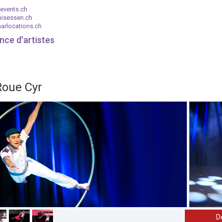
events.ch
nisessen.ch
arlocations.ch
nce d'artistes
Roue Cyr
D