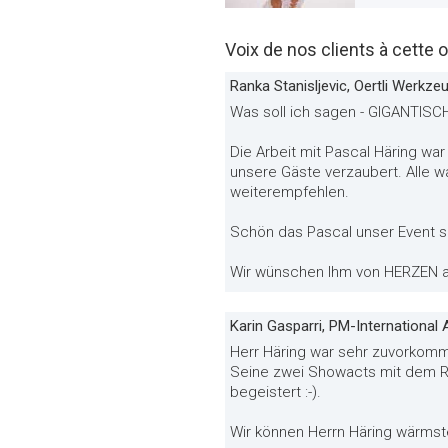
Voix de nos clients à cette o
Ranka Stanisljevic, Oertli Werkz
Was soll ich sagen - GIGANTISCH
Die Arbeit mit Pascal Häring wa
unsere Gäste verzaubert. Alle w
weiterempfehlen.
Schön das Pascal unser Event so 
Wir wünschen Ihm von HERZEN al
Karin Gasparri, PM-International
Herr Häring war sehr zuvorkomm
Seine zwei Showacts mit dem R
begeistert :-).
Wir können Herrn Häring wärms