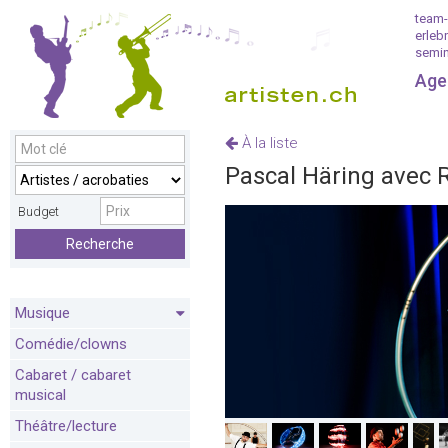
team-
erleb
semin
Age
À la liste
Pascal Häring avec 
Budget
Recherche
Musique
Comédie/clowns
Cabaret / cabaret
musical
Théâtre/lecture