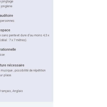
 jonglage
 jonglerie
'auditoire
 personnes
espace
 sans pente et dure d'au moins 4,5 x
idéal : 7 x 7 mètres).
ationnelle
isse
cture nécessaire
musique ; possibilité de répétition
ur place.
Français, Anglais