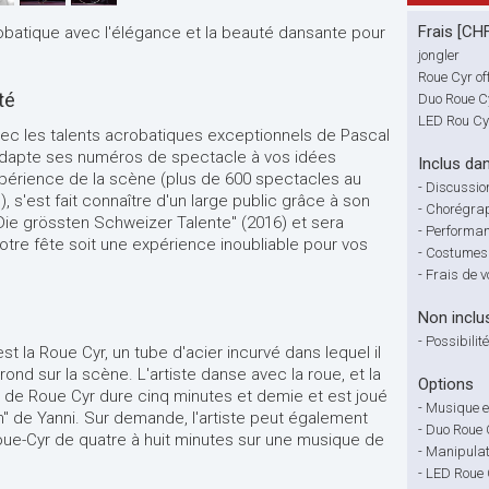
Frais [CH
robatique avec l'élégance et la beauté dansante pour
jongler
Roue Cyr of
té
Duo Roue C
LED Rou Cyr
c les talents acrobatiques exceptionnels de Pascal
 adapte ses numéros de spectacle à vos idées
Inclus dan
expérience de la scène (plus de 600 spectacles au
-
Discussio
 s'est fait connaître d'un large public grâce à son
-
Chorégrap
 "Die grössten Schweizer Talente" (2016) et sera
-
Performan
otre fête soit une expérience inoubliable pour vos
-
Costumes 
-
Frais de 
Non inclu
-
Possibili
st la Roue Cyr, un tube d'acier incurvé dans lequel il
 rond sur la scène. L'artiste danse avec la roue, et la
Options
 de Roue Cyr dure cinq minutes et demie et est joué
-
Musique e
" de Yanni. Sur demande, l'artiste peut également
-
Duo Roue 
ue-Cyr de quatre à huit minutes sur une musique de
-
Manipulat
-
LED Roue 