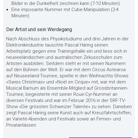
Bilder in die Dunkelheit zeichnen kann (7-10 Minuten)
Eine imposante Nummer mit Cube-Manipulation (2-4
Minuten)
Der Artist und sein Werdegang
Nach Abschluss des Physikstudiums und drei Jahren in der
Elektronikindustrie tauschte Pascal Häring seinen
Arbeitsplatz gegen eine Trainingshalle ein und liess sich in
neuseeländischen und australischen Zirkusschulen zum
Artisten ausbilden. Seitdem steht er mit seinen Nummern
auf den Bühnen der Welt. Er war mit dem Circus Aotearoa
auf Neuseeland-Tournee, spielte in den Weihnachts-Shows
«Swiss Christmas» und «Noël en Cirque» mit, war mit dem
Musical Barnum als Ensemble-Mitglied auf Grossbritannien-
Tournee, begeisterte mit seiner Roue-Cyr-Nummer an
diversen Festivals und war im Februar 2016 in der SRF-TV-
Show «Die grössten Schweizer Talente» zu sehen. Daneben
zeigt Pascal Häring seine Kunst auch auf Kreuzfahrtschiffen,
an Varieté-Abenden und Festivals sowie an Firmen- und
Privatanlässen.