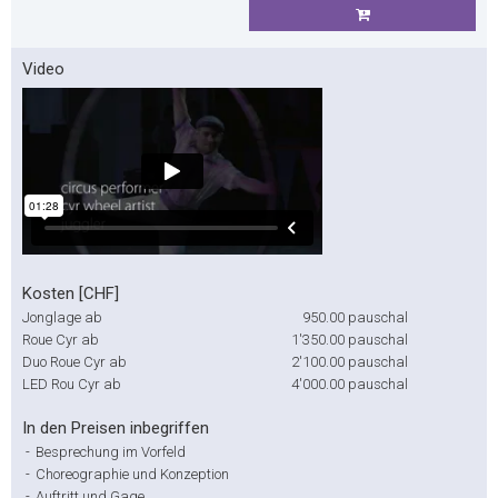
Video
Kosten [CHF]
Jonglage ab
950.00
pauschal
Roue Cyr ab
1'350.00
pauschal
Duo Roue Cyr ab
2'100.00
pauschal
LED Rou Cyr ab
4'000.00
pauschal
In den Preisen inbegriffen
-
Besprechung im Vorfeld
-
Choreographie und Konzeption
-
Auftritt und Gage