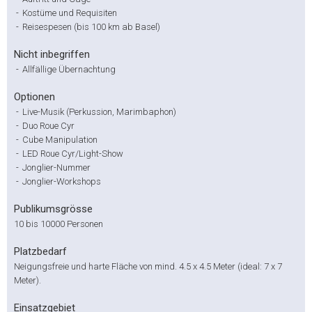
-
Kostüme und Requisiten
-
Reisespesen (bis 100 km ab Basel)
Nicht inbegriffen
-
Allfällige Übernachtung
Optionen
-
Live-Musik (Perkussion, Marimbaphon)
-
Duo Roue Cyr
-
Cube Manipulation
-
LED Roue Cyr/Light-Show
-
Jonglier-Nummer
-
Jonglier-Workshops
Publikumsgrösse
10 bis 10000 Personen
Platzbedarf
Neigungsfreie und harte Fläche von mind. 4.5 x 4.5 Meter (ideal: 7 x 7
Meter).
Einsatzgebiet