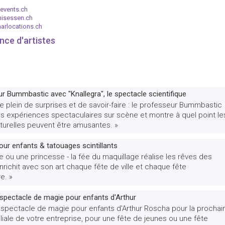
events.ch
nisessen.ch
arlocations.ch
nce d'artistes
r Bummbastic avec "Knallegra", le spectacle scientifique
 plein de surprises et de savoir-faire : le professeur Bummbastic
s expériences spectaculaires sur scène et montre à quel point le
turelles peuvent être amusantes. »
our enfants & tatouages scintillants
te ou une princesse - la fée du maquillage réalise les rêves des
nrichit avec son art chaque fête de ville et chaque fête
e. »
 spectacle de magie pour enfants d'Arthur
 spectacle de magie pour enfants d'Arthur Roscha pour la prochai
liale de votre entreprise, pour une fête de jeunes ou une fête