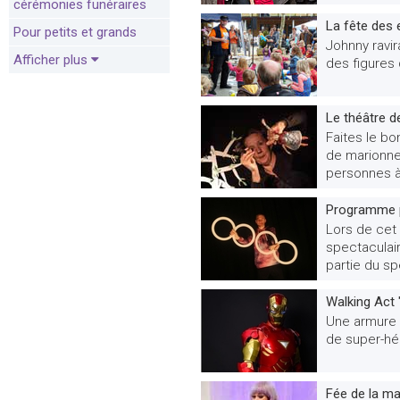
cérémonies funéraires
La fête des
Pour petits et grands
Johnny ravi
Afficher plus
des figures 
Le théâtre de
Faites le bo
de marionne
personnes à 
Programme p
Lors de cet 
spectaculai
partie du sp
Walking Act 
Une armure b
de super-hér
Fée de la ma