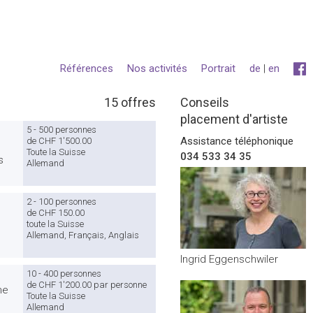
Références
Nos activités
Portrait
de
|
en
15
offres
Conseils
placement d'artiste
5 - 500 personnes
Assistance téléphonique
de CHF 1'500.00
Toute la Suisse
034 533 34 35
s
Allemand
2 - 100 personnes
de CHF 150.00
toute la Suisse
Allemand, Français, Anglais
Ingrid Eggenschwiler
10 - 400 personnes
de CHF 1'200.00 par personne
ne
Toute la Suisse
Allemand