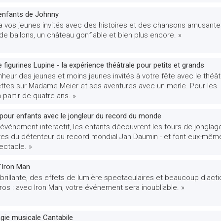
 enfants de Johnny
ra vos jeunes invités avec des histoires et des chansons amusante
de ballons, un château gonflable et bien plus encore. »
 figurines Lupine - la expérience théâtrale pour petits et grands
nheur des jeunes et moins jeunes invités à votre fête avec le théât
ttes sur Madame Meier et ses aventures avec un merle. Pour les
partir de quatre ans. »
our enfants avec le jongleur du record du monde
événement interactif, les enfants découvrent les tours de jonglag
res du détenteur du record mondial Jan Daumin - et font eux-mêm
ectacle. »
"Iron Man
rillante, des effets de lumière spectaculaires et beaucoup d'acti
os : avec Iron Man, votre événement sera inoubliable. »
gie musicale Cantabile