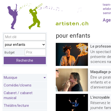
team-
erleb
semin
Age
pour enfants
Le professeu
Un spectacle
Budget
présente de
Recherche
sciences na
Maquillage p
Être un pira
Musique
enfants et e
Comédie/clowns
d'anniversair
Cabaret / cabaret
L'incroyable
musical
Réservez le
Théâtre/lecture
journée fami