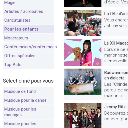
d'école. Vos
Magie
Artistes / acrobaties
La fête d'an
Vous cherche
Caricaturistes
Johnny veill
Pour les enfants
Modérateurs
Le Xili Mac
Conférenciers/conférences
Lors de ce s
marionnette,
Offres spéciales
s'émerveille 
Top Acts
Badwannepira
en dialecte
Sélectionné pour vous
Les "Chinder
perdu, de v
Musique de fond
maison. »
Musique pour la danse
Jimmy Flitz 
Musique pour les
Découvrez c
mariages
concert pour
Musique pour les