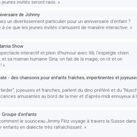
 jeunes invités seront ravis. »
niversaire de Johnny
z un divertissement particulier pour un anniversaire d'enfant ?
e à ce que les jeunes invités s'amusent de manière interactive. »
adamia Show
pectacle interactif et plein d'humour avec Xili, l'espiègle chien
 et sa maman humaine Sina, on fait de la magie, on rit et on
! »
te - des chansons pour enfants fraîches, impertinentes et joyeuse
lieder", joyeuses et franches, parlent du dino préféré et du "Nusch
acances amusantes au bord de la mer et d'après-midi ennuyeux à l
- Groupe d'enfants
omment le souriceau Jimmy Flitz voyage à travers la Suisse dans
 enfants en dialecte très rafraîchissant. »