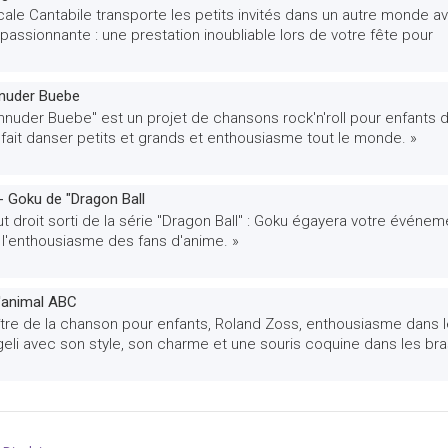
ale Cantabile transporte les petits invités dans un autre monde a
 passionnante : une prestation inoubliable lors de votre fête pour
nuder Buebe
hnuder Buebe" est un projet de chansons rock'n'roll pour enfants 
fait danser petits et grands et enthousiasme tout le monde. »
- Goku de "Dragon Ball
ut droit sorti de la série "Dragon Ball" : Goku égayera votre événem
 l'enthousiasme des fans d'anime. »
l'animal ABC
ître de la chanson pour enfants, Roland Zoss, enthousiasme dans 
eli avec son style, son charme et une souris coquine dans les bra