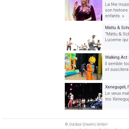
La fée music
son histoire
enfants. »
Mättu & Sch
"Mättu & Sc
Lucerne qui 
Walking Act 
Il semble to
et suscitera
Xenegugeli, 
Le vieux ma
trio Xenegug
© Outdoor Dreams GmbH