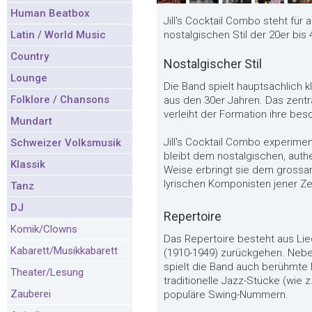
Human Beatbox
Jill's Cocktail Combo steht fü
Latin / World Music
nostalgischen Stil der 20er bis 
Country
Nostalgischer Stil
Lounge
Die Band spielt hauptsächlich 
Folklore / Chansons
aus den 30er Jahren. Das zentr
verleiht der Formation ihre be
Mundart
Jill's Cocktail Combo experimen
Schweizer Volksmusik
bleibt dem nostalgischen, authe
Klassik
Weise erbringt sie dem gross
lyrischen Komponisten jener Ze
Tanz
DJ
Repertoire
Komik/Clowns
Das Repertoire besteht aus Lied
Kabarett/Musikkabarett
(1910-1949) zurückgehen. Nebe
spielt die Band auch berühmte L
Theater/Lesung
traditionelle Jazz-Stücke (wie 
Zauberei
populäre Swing-Nummern.