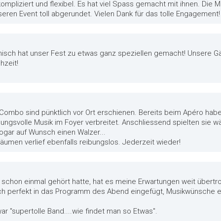
nkompliziert und flexibel. Es hat viel Spass gemacht mit ihnen. Die 
ren Event toll abgerundet. Vielen Dank für das tolle Engagement!
isch hat unser Fest zu etwas ganz speziellen gemacht! Unsere Gä
hzeit!
ail Combo sind pünktlich vor Ort erschienen. Bereits beim Apéro ha
gsvolle Musik im Foyer verbreitet. Anschliessend spielten sie 
ogar auf Wunsch einen Walzer...
en verlief ebenfalls reibungslos. Jederzeit wieder!
o schon einmal gehört hatte, hat es meine Erwartungen weit übertro
ich perfekt in das Programm des Abend eingefügt, Musikwünsche er
 "supertolle Band....wie findet man so Etwas".