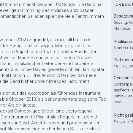
tail Combo umfasst beinahe 100 Songs. Die Band hat
-
Die Band t
r jeweiligen Stimmung des Anlasses anzupassen.
Besetzun
omantischen Balladen spielt sie viele Tanznummern.
Gesang, Pi
Klarinette
ovember 2002 gegründet, als man Jill bat, in der
Publikum
ester Swing-Tanz zu singen. Man ging von einer
5 bis 500 
 das Projekt schlicht «Jill's Cocktail Band». Der
chweizer Musik-Szene zu einer festen Grösse.
Platzbeda
mann, musikalischer Leiter der Band, arbeitete
ca. 10 Qua
ents aus. Eddie Davies gesellte sich ein Jahr später
hil Franklin. Jill freute sich 2009 über das neue
Geeignet 
a die Band bisher ohne führendes Instrument
Cocktailpa
gepflegte H
rte sich auf das Akkordeon als führendes Instrument,
Jahre-«Grea
h bis Oktober 2013, als der unerwartete tragische Tod
usw.
er Ära einläutete.
s Cocktail Combo» gegründet, eine überwiegend
Nicht geei
Der renommierte Pianist Alan Rogers, mit dem Jill
Festzelte, O
sich zur Band. Als erfahrener und professioneller
gt Alan seinen eigenen herrlichen Stil in die Musik