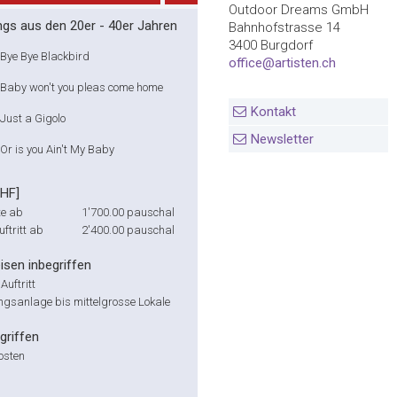
Outdoor Dreams GmbH
ngs aus den 20er - 40er Jahren
Bahnhofstrasse 14
3400 Burgdorf
Bye Bye Blackbird
office@artisten.ch
Baby won't you pleas come home
Kontakt
Just a Gigolo
Newsletter
Or is you Ain't My Baby
CHF]
te ab
1'700.00
pauschal
ftritt ab
2'400.00
pauschal
isen inbegriffen
uftritt
ngsanlage bis mittelgrosse Lokale
griffen
osten