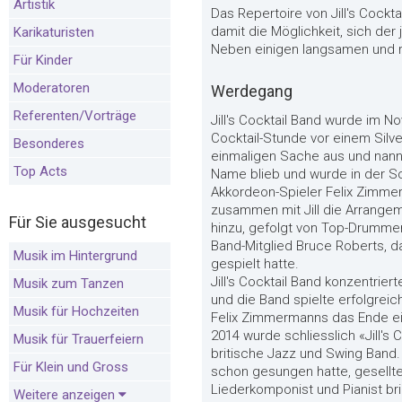
Artistik
Das Repertoire von Jill's Cock
damit die Möglichkeit, sich de
Karikaturisten
Neben einigen langsamen und r
Für Kinder
Moderatoren
Werdegang
Referenten/Vorträge
Jill's Cocktail Band wurde im N
Cocktail-Stunde vor einem Silv
Besonderes
einmaligen Sache aus und nannte
Top Acts
Name blieb und wurde in der S
Akkordeon-Spieler Felix Zimmer
zusammen mit Jill die Arrangem
Für Sie ausgesucht
hinzu, gefolgt von Top-Drummer P
Band-Mitglied Bruce Roberts, d
Musik im Hintergrund
gespielt hatte.
Jill's Cocktail Band konzentrie
Musik zum Tanzen
und die Band spielte erfolgreic
Musik für Hochzeiten
Felix Zimmermanns das Ende ein
2014 wurde schliesslich «Jill'
Musik für Trauerfeiern
britische Jazz und Swing Band. 
Für Klein und Gross
schon gesungen hatte, gesellte 
Liederkomponist und Pianist brin
Weitere anzeigen