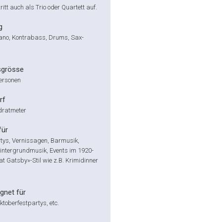
ritt auch als Trio oder Quartett auf.
g
ano, Kontrabass, Drums, Sax-
sgrösse
Personen
rf
dratmeter
für
rtys, Vernissagen, Barmusik,
intergrundmusik, Events im 1920-
t Gatsby»-Stil wie z.B. Krimidinner
gnet für
ktoberfestpartys, etc.