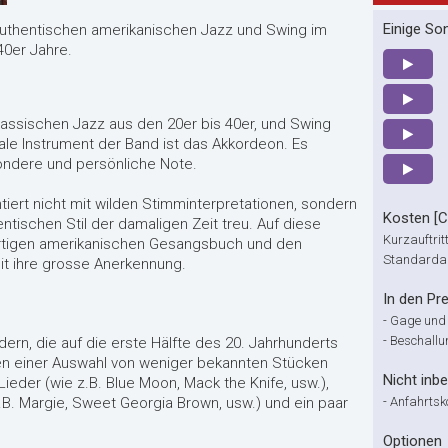
Einige So
r authentischen amerikanischen Jazz und Swing im
40er Jahre.
klassischen Jazz aus den 20er bis 40er, und Swing
ale Instrument der Band ist das Akkordeon. Es
sondere und persönliche Note.
tiert nicht mit wilden Stimminterpretationen, sondern
Kosten [
ntischen Stil der damaligen Zeit treu. Auf diese
Kurzauftrit
artigen amerikanischen Gesangsbuch und den
Standardau
it ihre grosse Anerkennung.
In den Pre
-
Gage und A
-
Beschallu
ern, die auf die erste Hälfte des 20. Jahrhunderts
n einer Auswahl von weniger bekannten Stücken
Nicht inbe
ieder (wie z.B. Blue Moon, Mack the Knife, usw.),
z.B. Margie, Sweet Georgia Brown, usw.) und ein paar
-
Anfahrtsk
Optionen