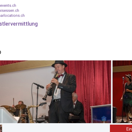
events.ch
nisessen.ch
arlocations.ch
stlervermittlung
o
Ei