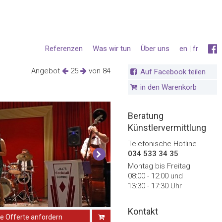
Referenzen
Was wir tun
Über uns
en
|
fr
Angebot
25
von 84
Auf Facebook teilen
in den Warenkorb
Beratung
Künstlervermittlung
Telefonische Hotline
034 533 34 35
Montag bis Freitag
08:00 - 12:00 und
13:30 - 17:30 Uhr
Kontakt
ne Offerte anfordern