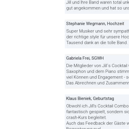
Jill und Ihre Band waren total u
gut angekommen und hat so unse
Stephanie Wegmann, Hochzeit
Super Musiker und sehr sympath
der richtige style für unsere Hoc
Tausend dank an die tolle Band.
Gabriela Frei, SGWH
Die Mitglieder von Jill`s Cockt
Saxophon und dem Piano stimmun
viel Können und Engagement - s
Das Abrechnen und Zusammenräum
Klaus Bieniek, Geburtstag
Obwohl ich Jill's Cocktail Comb
fantastisch gespielt, sondern s
crash-Kurs begleitet.
Auch das Feedback der Gäste war