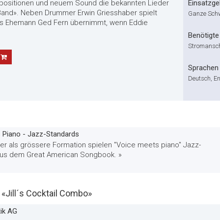
positionen und neuem Sound die bekannten Lieder
Einsatzge
l Band». Neben Drummer Erwin Griesshaber spielt
Ganze Sch
ll's Ehemann Ged Fern übernimmt, wenn Eddie
Benötigte 
Stromansc
Sprachen
Deutsch, En
 Piano - Jazz-Standards
der als grössere Formation spielen "Voice meets piano" Jazz-
us dem Great American Songbook. »
Jill´s Cocktail Combo»
tik AG