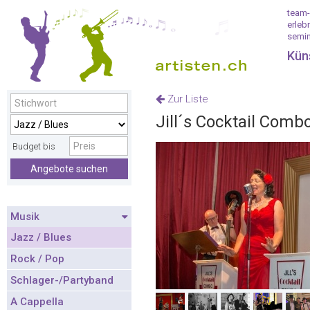
team-
erleb
semin
Kün
Zur Liste
Jill´s Cocktail Comb
Budget bis
Angebote suchen
Musik
Jazz / Blues
Rock / Pop
Schlager-/Partyband
A Cappella