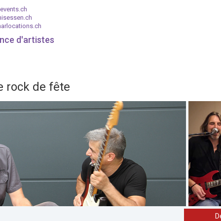
events.ch
nisessen.ch
arlocations.ch
nce d'artistes
e rock de fête
D