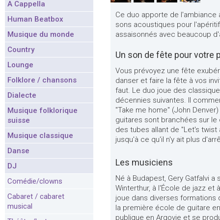
A Cappella
Ce duo apporte de l'ambiance à v
Human Beatbox
sons acoustiques pour l'apéritif
Musique du monde
assaisonnés avec beaucoup d'
Country
Un son de fête pour votre p
Lounge
Vous prévoyez une fête exubéra
Folklore / chansons
danser et faire la fête à vos inv
faut. Le duo joue des classique
Dialecte
décennies suivantes. Il commen
"Take me home" (John Denver) 
Musique folklorique
guitares sont branchées sur le c
suisse
des tubes allant de "Let's twis
Musique classique
jusqu'à ce qu'il n'y ait plus d'a
Danse
Les musiciens
DJ
Né à Budapest, Gery Gatfalvi a
Comédie/clowns
Winterthur, à l'École de jazz e
Cabaret / cabaret
joue dans diverses formations
musical
la première école de guitare e
publique en Argovie et se prod