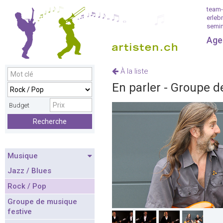
team-
erleb
semin
Age
À la liste
En parler - Groupe d
Budget
Recherche
Musique
Jazz / Blues
Rock / Pop
Groupe de musique
festive