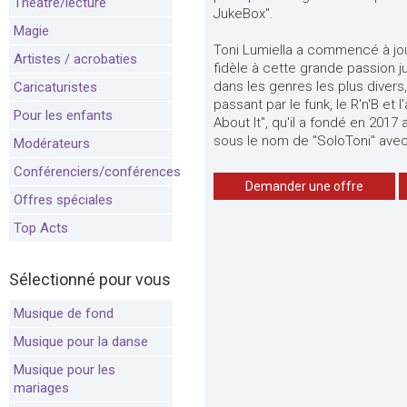
Théâtre/lecture
JukeBox".
Magie
Toni Lumiella a commencé à joue
Artistes / acrobaties
fidèle à cette grande passion ju
dans les genres les plus divers,
Caricaturistes
passant par le funk, le R'n'B et 
Pour les enfants
About It", qu'il a fondé en 2017
sous le nom de "SoloToni" avec 
Modérateurs
Conférenciers/conférences
Demander une offre
Offres spéciales
Top Acts
Sélectionné pour vous
Musique de fond
Musique pour la danse
Musique pour les
mariages