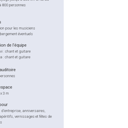
à 800 personnes
s
ion pour les musiciens
ébergement éventuels
on de l'équipe
i : chant et guitare
a : chant et guitare
'auditoire
personnes
espace
x 3 m
pour
d'entreprise, anniversaires,
péritifs, vernissages et fêtes de
es