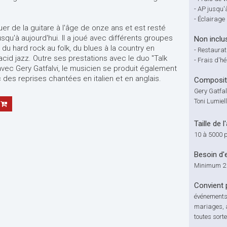
-
AP jusqu'
-
Éclairage
r de la guitare à l'âge de onze ans et est resté
squ'à aujourd'hui. Il a joué avec différents groupes
Non inclu
 du hard rock au folk, du blues à la country en
-
Restaurat
l'acid jazz. Outre ses prestations avec le duo "Talk
-
Frais d'h
 avec Gery Gatfalvi, le musicien se produit également
des reprises chantées en italien et en anglais.
Compositi
Gery Gatfalv
Toni Lumiell
Taille de l
10 à 5000 
Besoin d'
Minimum 2 
Convient 
événements 
mariages, a
toutes sort