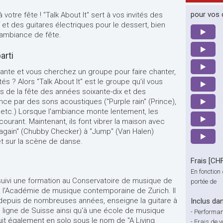
pour vos o
otre fête ! "Talk About It" sert à vos invités des
 et des guitares électriques pour le dessert, bien
ambiance de fête.
arti
nte et vous cherchez un groupe pour faire chanter,
ités ? Alors "Talk About It" est le groupe qu'il vous
s de la fête des années soixante-dix et des
ce par des sons acoustiques ("Purple rain" (Prince),
etc.) Lorsque l'ambiance monte lentement, les
ourant. Maintenant, ils font vibrer la maison avec
t again" (Chubby Checker) à "Jump" (Van Halen)
rrêt sur la scène de danse.
Frais [CH
En fonction 
 suivi une formation au Conservatoire de musique de
portée de
t à l'Académie de musique contemporaine de Zurich. Il
 depuis de nombreuses années, enseigne la guitare à
Inclus dan
n ligne de Suisse ainsi qu'à une école de musique
-
Performan
uit également en solo sous le nom de "A Living
-
Frais de 