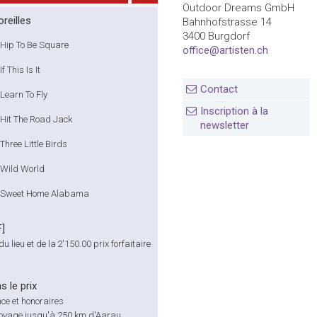
Outdoor Dreams GmbH
reilles
Bahnhofstrasse 14
3400 Burgdorf
Hip To Be Square
office@artisten.ch
If This Is It
Contact
Learn To Fly
Inscription à la
Hit The Road Jack
newsletter
Three Little Birds
Wild World
Sweet Home Alabama
F]
du lieu et de la
2'150.00
prix forfaitaire
s le prix
ce et honoraires
voyage jusqu'à 250 km d'Aarau