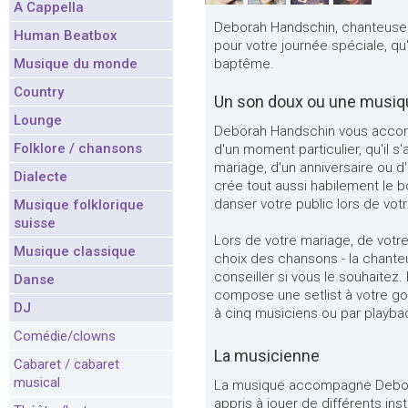
A Cappella
Deborah Handschin, chanteuse
Human Beatbox
pour votre journée spéciale, qu'
Musique du monde
baptême.
Country
Un son doux ou une musiq
Lounge
Deborah Handschin vous accompa
Folklore / chansons
d'un moment particulier, qu'il 
mariage, d'un anniversaire ou d
Dialecte
crée tout aussi habilement le bo
danser votre public lors de votr
Musique folklorique
suisse
Lors de votre mariage, de votre
Musique classique
choix des chansons - la chanteu
conseiller si vous le souhaitez.
Danse
compose une setlist à votre go
DJ
à cinq musiciens ou par playba
Comédie/clowns
La musicienne
Cabaret / cabaret
musical
La musique accompagne Debora
appris à jouer de différents i