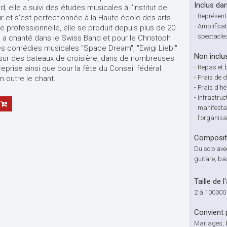
Inclus dan
d, elle a suivi des études musicales à l'Institut de
-
Représenta
r et s'est perfectionnée à la Haute école des arts
-
Amplificat
 professionnelle, elle se produit depuis plus de 20
spectacle
e a chanté dans le Swiss Band et pour le Christoph
les comédies musicales "Space Dream", "Ewigi Liebi"
Non inclu
e sur des bateaux de croisière, dans de nombreuses
-
Repas et 
eprise ainsi que pour la fête du Conseil fédéral.
-
Frais de 
 outre le chant.
-
Frais d'h
-
infrastruc
manifestat
l'organisa
Compositi
Du solo ave
guitare, ba
Taille de l
2 à 100000
Convient 
Mariages, b