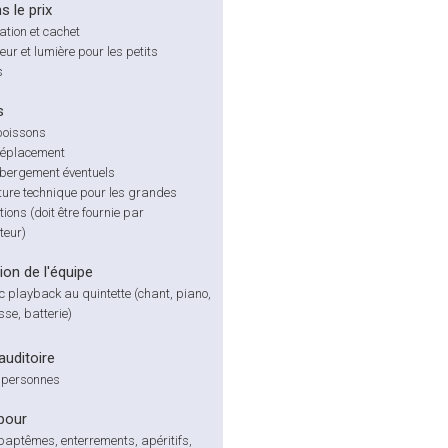
s le prix
tion et cachet
eur et lumière pour les petits
s
s
boissons
déplacement
ébergement éventuels
ture technique pour les grandes
ions (doit être fournie par
teur)
on de l'équipe
c playback au quintette (chant, piano,
sse, batterie)
'auditoire
 personnes
pour
aptêmes, enterrements, apéritifs,