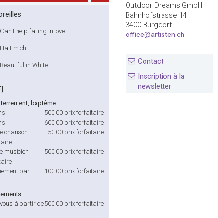
Outdoor Dreams GmbH
reilles
Bahnhofstrasse 14
3400 Burgdorf
Can't help falling in love
office@artisten.ch
Halt mich
Contact
Beautiful in White
Inscription à la
newsletter
F]
nterrement, baptême
ns
500.00
prix forfaitaire
ns
600.00
prix forfaitaire
e chanson
50.00
prix forfaitaire
aire
e musicien
500.00
prix forfaitaire
aire
ement par
100.00
prix forfaitaire
nements
vous à partir de
500.00
prix forfaitaire