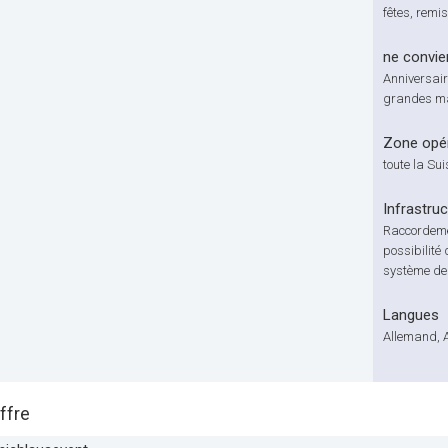
fêtes, remi
ne convie
Anniversair
grandes ma
Zone opér
toute la Su
Infrastru
Raccordemen
possibilité 
système de 
Langues
Allemand, 
ffre