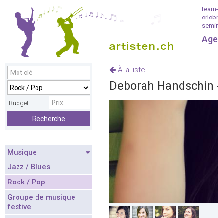
team-
erleb
semin
Age
À la liste
Deborah Handschin 
Budget
Recherche
Musique
Jazz / Blues
Rock / Pop
Groupe de musique
festive