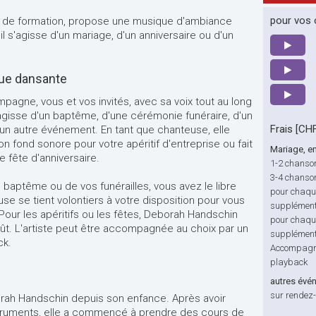
pour vos o
 de formation, propose une musique d'ambiance
il s'agisse d'un mariage, d'un anniversaire ou d'un
ue dansante
gne, vous et vos invités, avec sa voix tout au long
s'agisse d'un baptême, d'une cérémonie funéraire, d'un
Frais [CH
'un autre événement. En tant que chanteuse, elle
n fond sonore pour votre apéritif d'entreprise ou fait
Mariage, e
e fête d'anniversaire.
1-2 chanso
3-4 chanso
 baptême ou de vos funérailles, vous avez le libre
pour chaqu
se se tient volontiers à votre disposition pour vous
supplément
 Pour les apéritifs ou les fêtes, Deborah Handschin
pour chaqu
ût. L'artiste peut être accompagnée au choix par un
supplément
ck.
Accompagn
playback
autres évé
sur rendez-
h Handschin depuis son enfance. Après avoir
nstruments, elle a commencé à prendre des cours de