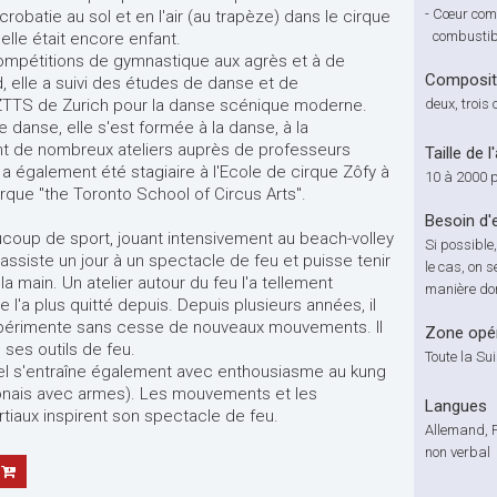
-
Cœur comb
obatie au sol et en l'air (au trapèze) dans le cirque
combustibl
elle était encore enfant.
 compétitions de gymnastique aux agrès et à de
Compositi
, elle a suivi des études de danse et de
 ZTTS de Zurich pour la danse scénique moderne.
deux, trois 
danse, elle s'est formée à la danse, à la
ant de nombreux ateliers auprès de professeurs
Taille de l
e a également été stagiaire à l'Ecole de cirque Zôfy à
10 à 2000 
irque "the Toronto School of Circus Arts".
Besoin d'
ucoup de sport, jouant intensivement au beach-volley
Si possible
il assiste un jour à un spectacle de feu et puisse tenir
le cas, on 
a main. Un atelier autour du feu l'a tellement
manière don
 l'a plus quitté depuis. Depuis plusieurs années, il
expérimente sans cesse de nouveaux mouvements. Il
Zone opér
 ses outils de feu.
Toute la Sui
l s'entraîne également avec enthousiasme au kung
aponais avec armes). Les mouvements et les
Langues
iaux inspirent son spectacle de feu.
Allemand, F
non verbal