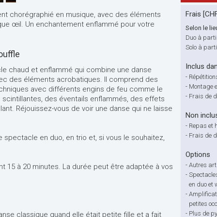
Frais [CH
ent chorégraphié en musique, avec des éléments
chaque œil. Un enchantement enflammé pour votre
Selon le lie
Duo à parti
Solo à part
ouffle
Inclus dan
tacle chaud et enflammé qui combine une danse
-
Répétition
ec des éléments acrobatiques. Il comprend des
-
Montage e
echniques avec différents engins de feu comme le
-
Frais de 
 scintillantes, des éventails enflammés, des effets
elant. Réjouissez-vous de voir une danse qui ne laisse
Non inclu
-
Repas et 
-
Frais de 
le spectacle en duo, en trio et, si vous le souhaitez,
Options
-
Autres art
t 15 à 20 minutes. La durée peut être adaptée à vos
-
Spectacle
en duo et
-
Amplificat
petites oc
-
Plus de py
e classique quand elle était petite fille et a fait