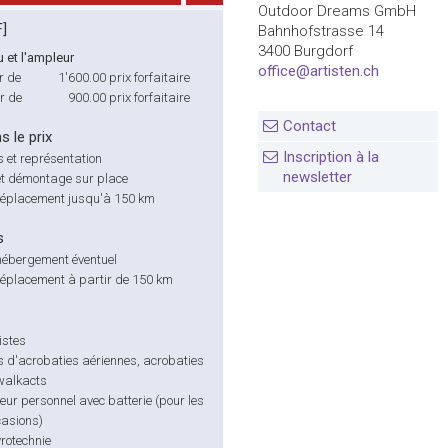
Outdoor Dreams GmbH
F]
Bahnhofstrasse 14
3400 Burgdorf
u et l'ampleur
office@artisten.ch
r de
1'600.00
prix forfaitaire
ir de
900.00
prix forfaitaire
Contact
s le prix
Inscription à la
s et représentation
newsletter
t démontage sur place
déplacement jusqu'à 150 km
s
hébergement éventuel
déplacement à partir de 150 km
istes
s d'acrobaties aériennes, acrobaties
 walkacts
eur personnel avec batterie (pour les
casions)
rotechnie