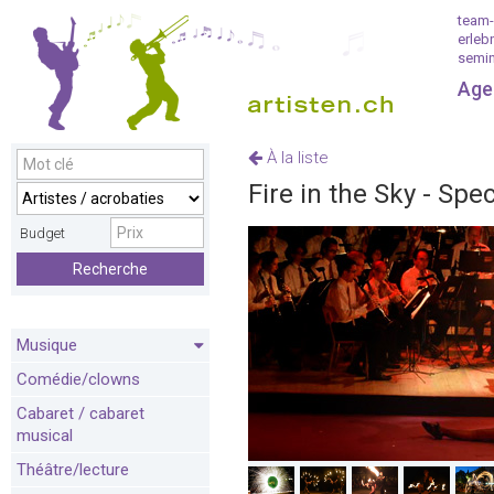
team-
erleb
semin
Age
À la liste
Fire in the Sky - Spe
Budget
Recherche
Musique
Comédie/clowns
Cabaret / cabaret
musical
Théâtre/lecture