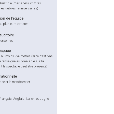
ustible (mariages), chiffres
es (jubilés, anniversaires)
on de l'équipe
ou plusieurs artistes
'auditoire
personnes
espace
, au moins 7x6 mètres (si ce n'est pas
se renseigne au préalable sur la
t le spectacle peut être présenté)
ationnelle
sse et le monde entier
rançais, Anglais, Italien, espagnol,