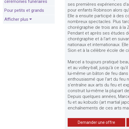
cérémonies funéraires
ses premières expériences d'acr
pour enfants Robinson alors qu'
Pour petits et grands
Elle a ensuite participé à des
Afficher plus
nombreux spectacles. Plus tard
chorégraphie de trois ans à la
Pendant et après ses études de 
chorégraphie et à l'art en suiv
nationaux et internationaux. Ell
Sion et à la célèbre école de c
Marcel a toujours pratiqué bea
et au volley-ball, jusqu'à ce qu'
lui-même un bâton de feu dans l
enthousiasmé que l'art du feu ne
s'entraîne aux arts du feu et 
construit lui-même la plupart de
Depuis quelques années, Marce
fu et au kobudo (art martial j
enchaînements de ces arts mart
Demander une offre