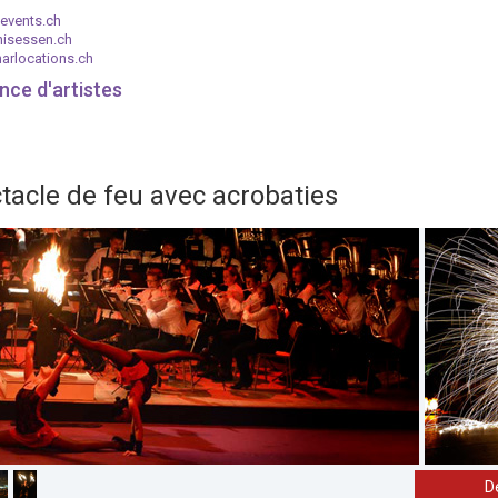
events.ch
nisessen.ch
arlocations.ch
nce d'artistes
ctacle de feu avec acrobaties
D