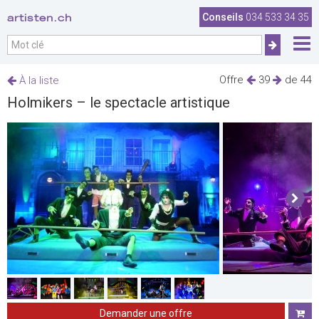
artisten.ch
Conseils
034 533 34 35
Offre
39
de 44
À la liste
Holmikers – le spectacle artistique
Demander une offre