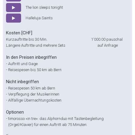
The lion sleeps tonight
Halleluja Saints
Kosten [CHF]
Kurzauftritte bis 30 Min.
1'000.00
pauschal
Längere Auftritte und mehrere Sets
auf Anfrage
In den Preisen inbegriffen
-
Auftritt und Gage
-
Reisespesen bis 50 km ab Bern
Nicht inbegriffen
-
Reisespesen 50 km ab Bern
-
Verpflegung der Musikerinnen
-
Allfällige Übernachtungskosten
Optionen
-
timorosso «in tre»: das Alphornduo mit Tastenbegleitung
(Orgel/Klavier) für einen Auftritt ab 75 Minuten.