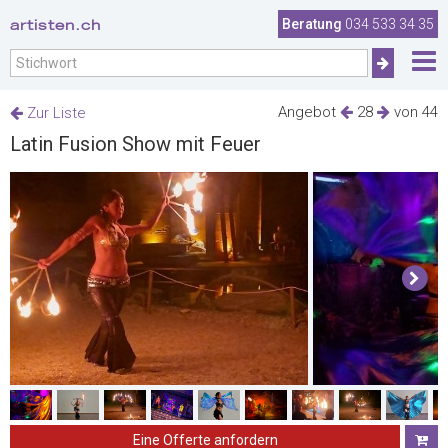
artisten.ch
Beratung
034 533 34 35
Angebot
28
von 44
Zur Liste
Latin Fusion Show mit Feuer
Eine Offerte anfordern