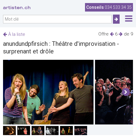
artisten.ch
Conseils
034 533 34 35
Offre
6
de 9
À la liste
anundundpfirsich : Théâtre d'improvisation -
surprenant et drôle