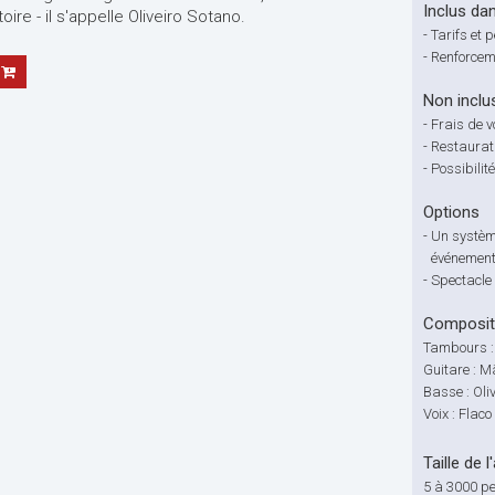
Inclus dan
ire - il s'appelle Oliveiro Sotano.
-
Tarifs et
-
Renforceme
Non inclu
-
Frais de 
-
Restaurat
-
Possibili
Options
-
Un systèm
événemen
-
Spectacle 
Compositi
Tambours :
Guitare : M
Basse : Oli
Voix : Flac
Taille de l
5 à 3000 p