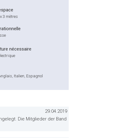
espace
x 3 mètres
ationnelle
isse
cture nécessaire
lectrique
nglais, Italien, Espagnol
29.04.2019
ngelegt. Die Mitglieder der Band