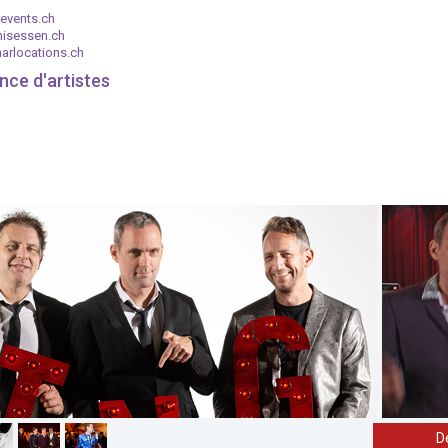
events.ch
nisessen.ch
arlocations.ch
nce d'artistes
D