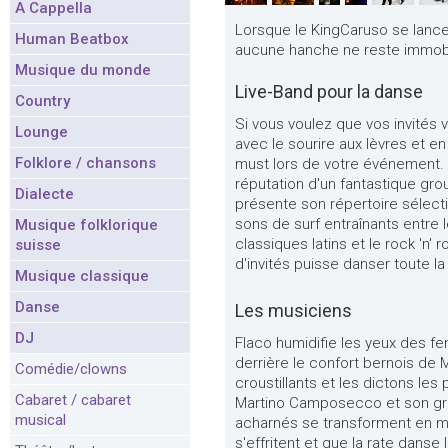
A Cappella
Lorsque le KingCaruso se lance d
Human Beatbox
aucune hanche ne reste immobi
Musique du monde
Live-Band pour la danse
Country
Si vous voulez que vos invités v
Lounge
avec le sourire aux lèvres et e
Folklore / chansons
must lors de votre événement. 
réputation d'un fantastique gr
Dialecte
présente son répertoire sélecti
sons de surf entraînants entre l
Musique folklorique
classiques latins et le rock 'n' 
suisse
d'invités puisse danser toute la 
Musique classique
Danse
Les musiciens
DJ
Flaco humidifie les yeux des f
derrière le confort bernois de 
Comédie/clowns
croustillants et les dictons les 
Cabaret / cabaret
Martino Camposecco et son gro
musical
acharnés se transforment en m
s'effritent et que la rate dans