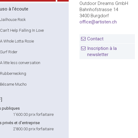
Outdoor Dreams GmbH
uso à l'écoute
Bahnhofstrasse 14
3400 Burgdorf
Jailhouse Rock
office@artisten.ch
Can't Help Falling In Love
Contact
A Whole Lotta Rosie
Inscription à la
Surf Rider
newsletter
A litte less conversation
Rubbernecking
Bésame Mucho
F]
s publiques
1'600.00
prix forfaitaire
privés et d'entreprise
2'800.00
prix forfaitaire