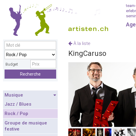
team-
erleb
semin
Age
À la liste
KingCaruso
Budget
Recherche
Musique
Jazz / Blues
Rock / Pop
Groupe de musique
festive