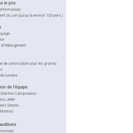
s le prix
 performances
nt du son (jusqu'à environ 100 pers.)
s
voyage
ion
té d'hébergement
e de sonorisation pour les grands
ts
de lumière
on de l'équipe
 Martino Camposecco
äsu Jeker
veiro Sotano
o Martino
'auditoire
ersonnes