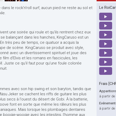
Le RoiCar
ans le rock'n'roll surf, aucun pied ne reste au sol et
le.
ivent une soirée qui roule et qu'ils rentrent chez eux
n se balançant dans les hanches, KingCaruso est un
En très peu de temps, ce quatuor a acquis la
oupe de scène. KingCaruso se produit avec style,
onné avec un divertissement spirituel et joue des
e film d'Elvis et les romans en fascicules, les
roll. Juste ce qu'il faut pour qu'une foule colorée
nuit.
Frais [CH
emmes avec son hip swing et son baryton, tandis que
Apparition
Mäsu Jeker se cachent les riffs de guitare les plus
à partir de
plus secs à l'ouest du désert de Gobi. À la batterie,
Evénements 
ove font en sorte que même les râleurs les plus
à partir de
aniaques. Mais lorsque les plombages dentaires
e le boogie-woogie avec les intestins, l'homme aux