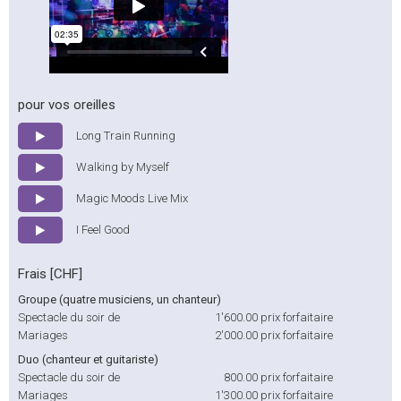
pour vos oreilles
Long Train Running
Walking by Myself
Magic Moods Live Mix
I Feel Good
Frais [CHF]
Groupe (quatre musiciens, un chanteur)
Spectacle du soir de
1'600.00
prix forfaitaire
Mariages
2'000.00
prix forfaitaire
Duo (chanteur et guitariste)
Spectacle du soir de
800.00
prix forfaitaire
Mariages
1'300.00
prix forfaitaire