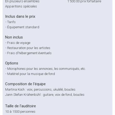
En plusieurs ensembles
1'500.00
prix forfaitaire
Apparitions spéciales
Inclus dans le prix
-
Tarifs
-
Équipement standard
Non inclus
-
Frais de voyage
-
Restauration pour les artistes
-
Frais d'hébergement éventuels
Options
-
Microphones pour les annonces, les communiqués, etc.
-
Matériel pour la musique de fond
Composition de l'équipe
Martina Koch : voix, percussions, ukulélé, boucles
Jann Stefan Krähenbühl : guitare, voix de fond, boucles
Taille de l'auditoire
10 à 1500 personnes