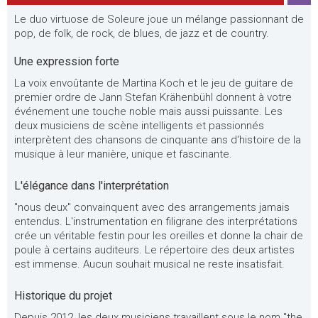
Le duo virtuose de Soleure joue un mélange passionnant de
pop, de folk, de rock, de blues, de jazz et de country.
Une expression forte
La voix envoûtante de Martina Koch et le jeu de guitare de
premier ordre de Jann Stefan Krähenbühl donnent à votre
événement une touche noble mais aussi puissante. Les
deux musiciens de scène intelligents et passionnés
interprètent des chansons de cinquante ans d'histoire de la
musique à leur manière, unique et fascinante.
L'élégance dans l'interprétation
"nous deux" convainquent avec des arrangements jamais
entendus. L'instrumentation en filigrane des interprétations
crée un véritable festin pour les oreilles et donne la chair de
poule à certains auditeurs. Le répertoire des deux artistes
est immense. Aucun souhait musical ne reste insatisfait.
Historique du projet
Depuis 2012, les deux musiciens travaillent sous le nom "the