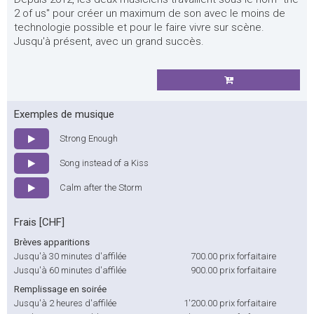
2 of us" pour créer un maximum de son avec le moins de
technologie possible et pour le faire vivre sur scène.
Jusqu'à présent, avec un grand succès.
Exemples de musique
Strong Enough
Song instead of a Kiss
Calm after the Storm
Frais [CHF]
Brèves apparitions
Jusqu'à 30 minutes d'affilée
700.00
prix forfaitaire
Jusqu'à 60 minutes d'affilée
900.00
prix forfaitaire
Remplissage en soirée
Jusqu'à 2 heures d'affilée
1'200.00
prix forfaitaire