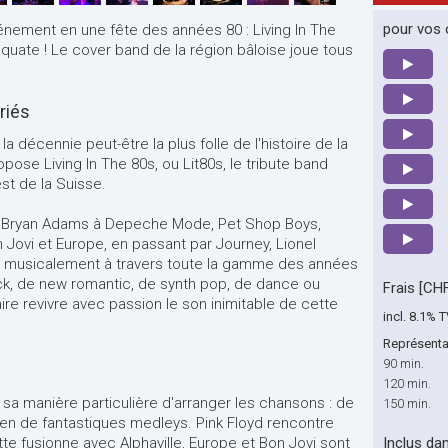
pour vos o
nement en une fête des années 80 : Living In The
quate ! Le cover band de la région bâloise joue tous
riés
 décennie peut-être la plus folle de l'histoire de la
pose Living In The 80s, ou Lit80s, le tribute band
st de la Suisse.
 et Bryan Adams à Depeche Mode, Pet Shop Boys,
Jovi et Europe, en passant par Journey, Lionel
lue musicalement à travers toute la gamme des années
ock, de new romantic, de synth pop, de dance ou
Frais [CH
aire revivre avec passion le son inimitable de cette
incl. 8.1% 
Représenta
90 min.
120 min.
t sa manière particulière d'arranger les chansons : de
150 min.
n de fantastiques medleys. Pink Floyd rencontre
te fusionne avec Alphaville, Europe et Bon Jovi sont
Inclus dan