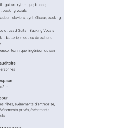
tl : guitare rythmique, basse,
r, backing vocals
uber : claviers, synthétiseur, backing
vic : Lead Guitar, Backing Vocals
li : batterie, modules de batterie
e
neto : technique, ingénieur du son
'auditoire
personnes
espace
 x 3 m
pour
es, fêtes, événements d'entreprise,
événements privés, événements
els