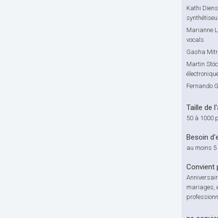
Kathi Diens
synthétiseu
Marianne La
vocals
Gasha Mitro
Martin Stöck
électroniqu
Fernando Ge
Taille de l
50 à 1000 
Besoin d'
au moins 5
Convient 
Anniversair
mariages, 
professionn