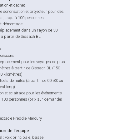
tion et cachet
 sonorisation et projecteur pour des
s jusqu'à 100 personnes
et démontage
déplacement dans un rayon de 50
 à partir de Sissach BL
s
boissons
déplacement pour les voyages de plus
mètres à partir de Sissach BL (150
0 kilomètres)
tuels de nuitée (à partir de 00h30 ou
 est long)
on et éclairage pour les événements
e 100 personnes (prix sur demande)
pectacle Freddie Mercury
on de l'équipe
l : voix principale, basse