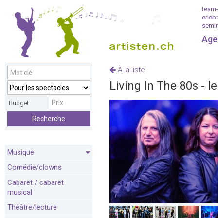
team-
erleb
semin
Age
À la liste
Living In The 80s -
Budget
Recherche
Musique
Comédie/clowns
Cabaret / cabaret
musical
Théâtre/lecture