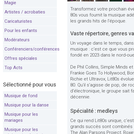
Magie
Transformez votre prochain évé
Artistes / acrobaties
80s vous fournit la musique adé
les grands hits de l'époque.
Caricaturistes
Pour les enfants
Vaste répertoire, genres va
Modérateurs
Un voyage dans le temps, dans la
Conférenciers/conférences
musique : c'est ce que vous pro
fondé en 2023 dans le nord-oue
Offres spéciales
De Phil Collins, Simple Minds
Top Acts
Frankie Goes To Hollywood, Bon 
Richie et Ultravox, Lit80s évo
Sélectionné pour vous
80. Qu'il s'agisse de pop, de r
d'électronique, le groupe sait f
Musique de fond
décennie.
Musique pour la danse
Spécialité : medleys
Musique pour les
mariages
Ce qui rend Lit80s unique, c'es
grands succès sont combinés e
Musique pour les
The Alan Parsons Project, Roxet