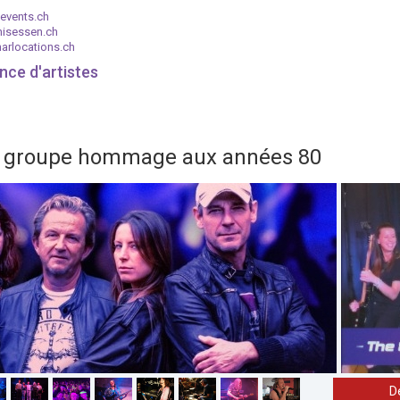
events.ch
nisessen.ch
arlocations.ch
nce d'artistes
 le groupe hommage aux années 80
D