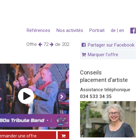
Références
Nos activités
Portrait
de
|
en
Offre
72
de 202
Partager sur Facebook
Marquer l'offre
Conseils
placement d'artiste
Assistance téléphonique
034 533 34 35
emander une offre