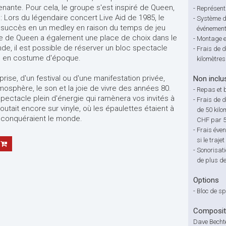
nante. Pour cela, le groupe s'est inspiré de Queen,
-
Représenta
: Lors du légendaire concert Live Aid de 1985, le
-
Système de
s succès en un medley en raison du temps de jeu
événement
e de Queen a également une place de choix dans le
-
Montage 
de, il est possible de réserver un bloc spectacle
-
Frais de 
n en costume d'époque.
kilomètres
prise, d'un festival ou d'une manifestation privée,
Non inclu
atmosphère, le son et la joie de vivre des années 80.
-
Repas et 
pectacle plein d'énergie qui ramènera vos invités à
-
Frais de 
tait encore sur vinyle, où les épaulettes étaient à
de 50 kilo
o conquéraient le monde.
CHF par 5
-
Frais éven
si le trajet
-
Sonorisati
de plus d
Options
-
Bloc de s
Compositi
Dave Bechte