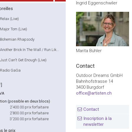
Ingrid Eggenschwiler
reilles
Relax (Live)
Major Tom (Live)
Bohemian Rhapsody
Another Brick In The Wall / Run Lik...
Marita Bühler
Just Can't Get Enough (Live)
Contact
Radio GaGa
Outdoor Dreams GmbH
Bahnhofstrasse 14
F]
3400 Burgdorf
office@artisten.ch
TVA
tion (possible en deux blocs)
2'400.00
prix forfaitaire
Contact
2'800.00
prix forfaitaire
Inscription à la
3'200.00
prix forfaitaire
newsletter
s le prix