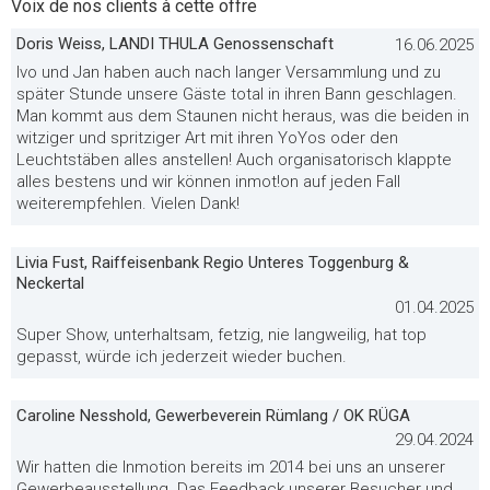
Voix de nos clients à cette offre
Doris Weiss, LANDI THULA Genossenschaft
16.06.2025
Ivo und Jan haben auch nach langer Versammlung und zu
später Stunde unsere Gäste total in ihren Bann geschlagen.
Man kommt aus dem Staunen nicht heraus, was die beiden in
witziger und spritziger Art mit ihren YoYos oder den
Leuchtstäben alles anstellen! Auch organisatorisch klappte
alles bestens und wir können inmot!on auf jeden Fall
weiterempfehlen. Vielen Dank!
Livia Fust, Raiffeisenbank Regio Unteres Toggenburg &
Neckertal
01.04.2025
Super Show, unterhaltsam, fetzig, nie langweilig, hat top
gepasst, würde ich jederzeit wieder buchen.
Caroline Nesshold, Gewerbeverein Rümlang / OK RÜGA
29.04.2024
Wir hatten die Inmotion bereits im 2014 bei uns an unserer
Gewerbeausstellung. Das Feedback unserer Besucher und