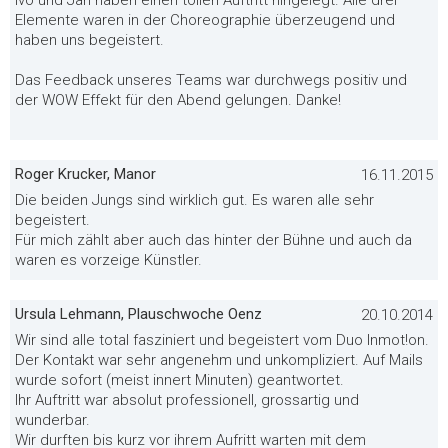
Ivo und Jan haben einen tollen Auftritt hingelegt. Alle drei
Elemente waren in der Choreographie überzeugend und
haben uns begeistert.
Das Feedback unseres Teams war durchwegs positiv und
der WOW Effekt für den Abend gelungen. Danke!
Roger Krucker, Manor
16.11.2015
Die beiden Jungs sind wirklich gut. Es waren alle sehr
begeistert.
Für mich zählt aber auch das hinter der Bühne und auch da
waren es vorzeige Künstler.
Ursula Lehmann, Plauschwoche Oenz
20.10.2014
Wir sind alle total fasziniert und begeistert vom Duo Inmot!on.
Der Kontakt war sehr angenehm und unkompliziert. Auf Mails
wurde sofort (meist innert Minuten) geantwortet.
Ihr Auftritt war absolut professionell, grossartig und
wunderbar.
Wir durften bis kurz vor ihrem Aufritt warten mit dem