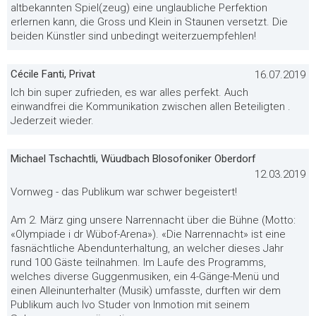
altbekannten Spiel(zeug) eine unglaubliche Perfektion
erlernen kann, die Gross und Klein in Staunen versetzt. Die
beiden Künstler sind unbedingt weiterzuempfehlen!
Cécile Fanti, Privat
16.07.2019
Ich bin super zufrieden, es war alles perfekt. Auch
einwandfrei die Kommunikation zwischen allen Beteiligten .
Jederzeit wieder.
Michael Tschachtli, Wüudbach Blosofoniker Oberdorf
12.03.2019
Vornweg - das Publikum war schwer begeistert!
Am 2. März ging unsere Narrennacht über die Bühne (Motto:
«Olympiade i dr Wübof-Arena»). «Die Narrennacht» ist eine
fasnächtliche Abendunterhaltung, an welcher dieses Jahr
rund 100 Gäste teilnahmen. Im Laufe des Programms,
welches diverse Guggenmusiken, ein 4-Gänge-Menü und
einen Alleinunterhalter (Musik) umfasste, durften wir dem
Publikum auch Ivo Studer von Inmotion mit seinem