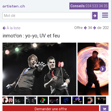
artisten.ch
Conseils
034 533 34 35
Offre
34
de 202
À la liste
inmot!on : yo-yo, UV et feu
Demander une offre