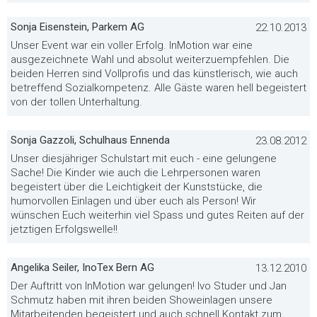
Sonja Eisenstein, Parkem AG
22.10.2013
Unser Event war ein voller Erfolg. InMotion war eine
ausgezeichnete Wahl und absolut weiterzuempfehlen. Die
beiden Herren sind Vollprofis und das künstlerisch, wie auch
betreffend Sozialkompetenz. Alle Gäste waren hell begeistert
von der tollen Unterhaltung.
Sonja Gazzoli, Schulhaus Ennenda
23.08.2012
Unser diesjähriger Schulstart mit euch - eine gelungene
Sache! Die Kinder wie auch die Lehrpersonen waren
begeistert über die Leichtigkeit der Kunststücke, die
humorvollen Einlagen und über euch als Person! Wir
wünschen Euch weiterhin viel Spass und gutes Reiten auf der
jetztigen Erfolgswelle!!
Angelika Seiler, InoTex Bern AG
13.12.2010
Der Auftritt von InMotion war gelungen! Ivo Studer und Jan
Schmutz haben mit ihren beiden Showeinlagen unsere
Mitarbeitenden begeistert und auch schnell Kontakt zum