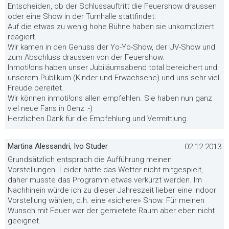
Entscheiden, ob der Schlussauftritt die Feuershow draussen
oder eine Show in der Turnhalle stattfindet.
Auf die etwas zu wenig hohe Bühne haben sie unkompliziert
reagiert.
Wir kamen in den Genuss der Yo-Yo-Show, der UV-Show und
zum Abschluss draussen von der Feuershow.
Inmoti!ons haben unser Jubiläumsabend total bereichert und
unserem Publikum (Kinder und Erwachsene) und uns sehr viel
Freude bereitet.
Wir können inmoti!ons allen empfehlen. Sie haben nun ganz
viel neue Fans in Oenz :-)
Herzlichen Dank für die Empfehlung und Vermittlung.
Martina Alessandri, Ivo Studer
02.12.2013
Grundsätzlich entsprach die Aufführung meinen
Vorstellungen. Leider hatte das Wetter nicht mitgespielt,
daher musste das Programm etwas verkürzt werden. Im
Nachhinein würde ich zu dieser Jahreszeit lieber eine Indoor
Vorstellung wählen, d.h. eine «sichere» Show. Für meinen
Wunsch mit Feuer war der gemietete Raum aber eben nicht
geeignet.