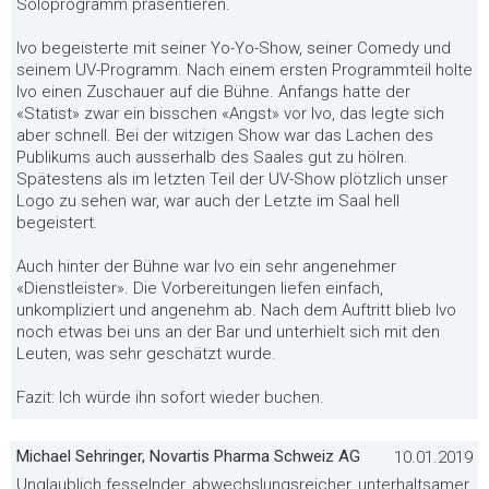
Soloprogramm präsentieren.
Ivo begeisterte mit seiner Yo-Yo-Show, seiner Comedy und
seinem UV-Programm. Nach einem ersten Programmteil holte
Ivo einen Zuschauer auf die Bühne. Anfangs hatte der
«Statist» zwar ein bisschen «Angst» vor Ivo, das legte sich
aber schnell. Bei der witzigen Show war das Lachen des
Publikums auch ausserhalb des Saales gut zu hölren.
Spätestens als im letzten Teil der UV-Show plötzlich unser
Logo zu sehen war, war auch der Letzte im Saal hell
begeistert.
Auch hinter der Bühne war Ivo ein sehr angenehmer
«Dienstleister». Die Vorbereitungen liefen einfach,
unkompliziert und angenehm ab. Nach dem Auftritt blieb Ivo
noch etwas bei uns an der Bar und unterhielt sich mit den
Leuten, was sehr geschätzt wurde.
Fazit: Ich würde ihn sofort wieder buchen.
Michael Sehringer, Novartis Pharma Schweiz AG
10.01.2019
Unglaublich fesselnder, abwechslungsreicher, unterhaltsamer