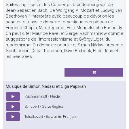
Suites anglaises et les Concertos brandebourgeois de
Jean-Sébastien Bach. De Wolfgang A. Mozart et Ludwig van
Beethoven, il interprète avec beaucoup de dévotion les
sonates et dans le domaine romantique des pièces de
Frédéric Chopin, Max Reger ou Felix Mendelssohn Bartholdy.
On peut citer Maurice Ravel et Sergei Rachmaninow comme
suggestions de l'impressionnisme et György Ligeti du
modernisme. Du domaine populaire, Simon Nádasi présente
Scott Joplin, Oscar Peterson, Dave Brubeck, Elton John et
les Bee Gees.
Musique de Simon Nádasi et Olga Papikian
Rachmaninoff - Flieder
Schubert - Salve Regina
Tchaikovski - Es war im Frühjahr