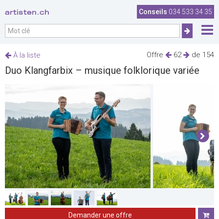
artisten.ch
Conseils
034 533 34 35
Offre
62
de 154
À la liste
Duo Klangfarbix – musique folklorique variée
Demander une offre