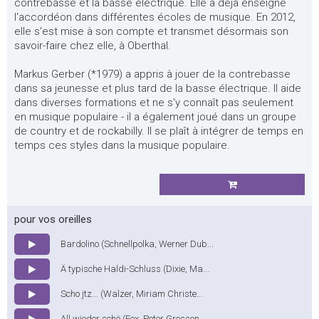
contrebasse et la basse électrique. Elle a déjà enseigné
l'accordéon dans différentes écoles de musique. En 2012,
elle s'est mise à son compte et transmet désormais son
savoir-faire chez elle, à Oberthal.
Markus Gerber (*1979) a appris à jouer de la contrebasse
dans sa jeunesse et plus tard de la basse électrique. Il aide
dans diverses formations et ne s'y connaît pas seulement
en musique populaire - il a également joué dans un groupe
de country et de rockabilly. Il se plaît à intégrer de temps en
temps ces styles dans la musique populaire.
pour vos oreilles
Bardolino (Schnellpolka, Werner Dub...
Ä typische Haldi-Schluss (Dixie, Ma...
Scho jtz... (Walzer, Miriam Christe...
All wieder schö (Fox, Peter Grossen...