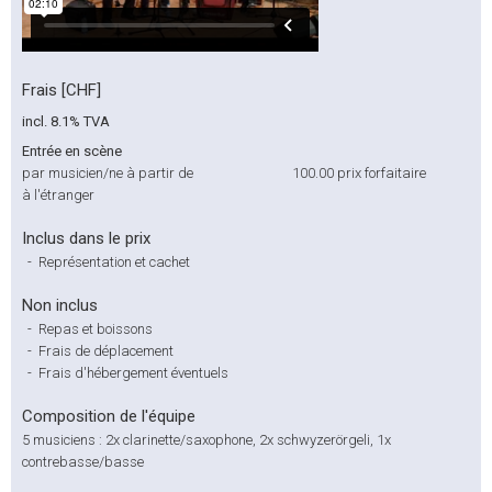
Frais [CHF]
incl. 8.1% TVA
Entrée en scène
par musicien/ne à partir de
100.00
prix forfaitaire
à l'étranger
Inclus dans le prix
-
Représentation et cachet
Non inclus
-
Repas et boissons
-
Frais de déplacement
-
Frais d'hébergement éventuels
Composition de l'équipe
5 musiciens : 2x clarinette/saxophone, 2x schwyzerörgeli, 1x
contrebasse/basse