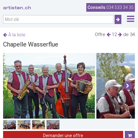
artisten.ch
Conseils
034 533 34 35
Offre
12
de 34
À la liste
Chapelle Wasserflue
Demander une offre