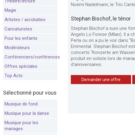
Théâtre/lecture
Noëmi Nadelmann, le Trio Canti
Magie
Stephan Bischof, le ténor
Artistes / acrobaties
Stephan Bischof a suivi une fo
Caricaturistes
Angelo Lo Forese (Milan). Il a c
Pour les enfants
Perla ou on a pu le voir dans "B
Emmental. Stephan Bischof est l
Modérateurs
concerts "Konzerte am Wasser"
Conférenciers/conférences
produit en soliste lors de mari
d'anniversaires.
Offres spéciales
Top Acts
Demander une offre
Sélectionné pour vous
Musique de fond
Musique pour la danse
Musique pour les
mariages