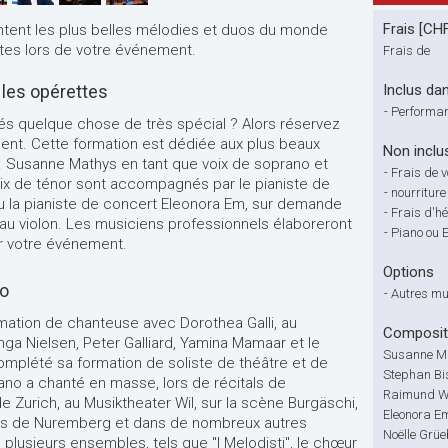
Frais [CH
ntent les plus belles mélodies et duos du monde
tes lors de votre événement.
Frais de
 les opérettes
Inclus dan
-
Performan
ités quelque chose de très spécial ? Alors réservez
ment. Cette formation est dédiée aux plus beaux
Non inclu
 Susanne Mathys en tant que voix de soprano et
-
Frais de 
ix de ténor sont accompagnés par le pianiste de
-
nourriture
 la pianiste de concert Eleonora Em, sur demande
-
Frais d'h
au violon. Les musiciens professionnels élaboreront
-
Piano ou 
 votre événement.
Options
no
-
Autres mu
mation de chanteuse avec Dorothea Galli, au
Compositi
nga Nielsen, Peter Galliard, Yamina Mamaar et le
Susanne Ma
complété sa formation de soliste de théâtre et de
Stephan Bis
ano a chanté en masse, lors de récitals de
Raimund Wi
 Zurich, au Musiktheater Wil, sur la scène Burgäschi,
Eleonora Em
ès de Nuremberg et dans de nombreux autres
Noëlle Grüeb
lusieurs ensembles, tels que "I Melodisti", le chœur