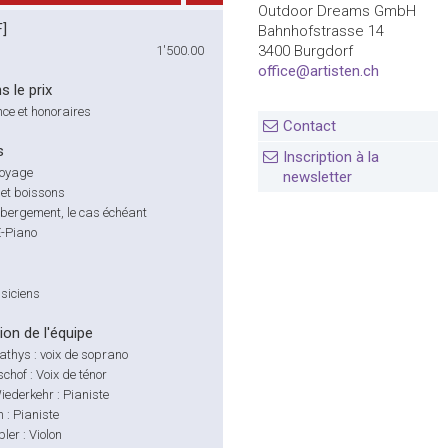
Outdoor Dreams GmbH
F]
Bahnhofstrasse 14
3400 Burgdorf
1'500.00
office@artisten.ch
s le prix
ce et honoraires
Contact
s
Inscription à la
voyage
newsletter
 et boissons
ébergement, le cas échéant
E-Piano
siciens
on de l'équipe
thys : voix de soprano
chof : Voix de ténor
ederkehr : Pianiste
 : Pianiste
ler : Violon