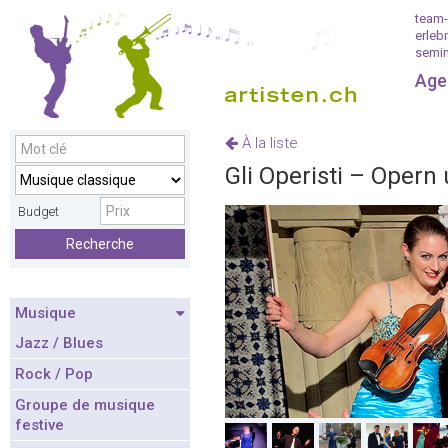
team-
erleb
semin
Age
À la liste
Gli Operisti – Opern
Budget
Recherche
Musique
Jazz / Blues
Rock / Pop
Groupe de musique
festive