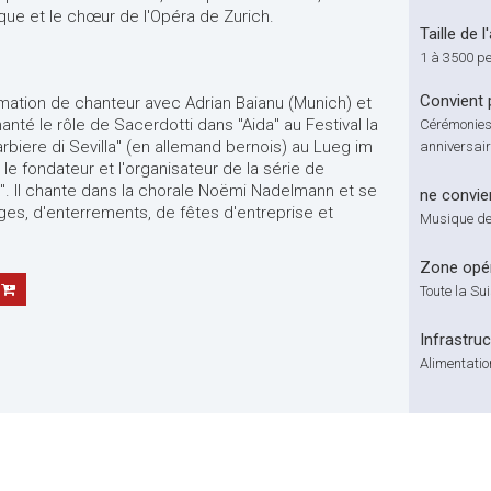
que et le chœur de l'Opéra de Zurich.
Taille de l
1 à 3500 p
Convient 
rmation de chanteur avec Adrian Baianu (Munich) et
hanté le rôle de Sacerdotti dans "Aida" au Festival la
Cérémonies 
arbiere di Sevilla" (en allemand bernois) au Lueg im
anniversair
e fondateur et l'organisateur de la série de
. Il chante dans la chorale Noëmi Nadelmann et se
ne convie
ages, d'enterrements, de fêtes d'entreprise et
Musique de
Zone opér
Toute la Su
Infrastru
Alimentatio