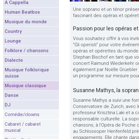
A Cappella
Une soprano et un ténor prése
Human Beatbox
fascinant des opéras et opéret
Musique du monde
Passion pour les opéras et
Country
Vous souhaitez offrir à vos inv
Lounge
"Gli operisti" pour votre événe
Folklore / chansons
opéras et opérettes du monde.
Stephan Bischof en tant que vo
Dialecte
concert Raimund Wiederkehr ou
également par Noëlle Grüebler 
Musique folklorique
un programme sur mesure pour
suisse
Musique classique
Susanne Mathys, la sopra
Danse
Susanne Mathys a suivi une for
DJ
Conservatoire de Zurich, avec I
professeur Krisztina Laki et a 
Comédie/clowns
responsable culturelle. La sopr
Cabaret / cabaret
chansons, à l'Opéra de Poche de
musical
au Schlossoper Henfenfeld pr
engagements. Elle chante dans p