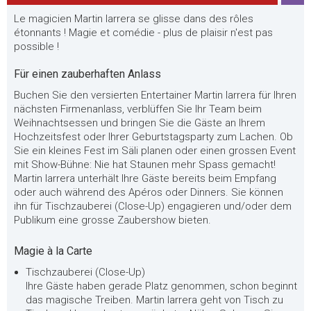
Le magicien Martin Iarrera se glisse dans des rôles
étonnants ! Magie et comédie - plus de plaisir n'est pas
possible !
Für einen zauberhaften Anlass
Buchen Sie den versierten Entertainer Martin Iarrera für Ihren
nächsten Firmenanlass, verblüffen Sie Ihr Team beim
Weihnachtsessen und bringen Sie die Gäste an Ihrem
Hochzeitsfest oder Ihrer Geburtstagsparty zum Lachen. Ob
Sie ein kleines Fest im Säli planen oder einen grossen Event
mit Show-Bühne: Nie hat Staunen mehr Spass gemacht!
Martin Iarrera unterhält Ihre Gäste bereits beim Empfang
oder auch während des Apéros oder Dinners. Sie können
ihn für Tischzauberei (Close-Up) engagieren und/oder dem
Publikum eine grosse Zaubershow bieten.
Magie à la Carte
Tischzauberei (Close-Up)
Ihre Gäste haben gerade Platz genommen, schon beginnt
das magische Treiben. Martin Iarrera geht von Tisch zu