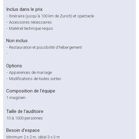
Inclus dans le prix
-
Itinéraire (jusqu'à 100 km de Zurich) et spectacle
-
Accessoires nécessaires
-
Matériel technique requis
Non inclus
-
Restauration et possibilité d'hébergement
-
Options
-
Apparences de mariage
-
Modifications de toutes sortes
Composition de l'équipe
1 magicien
Taille de l'auditoire
10 à 1000 personnes
Besoin d'espace
Minimum 2 x 2 m, idéal 3 x 3 m