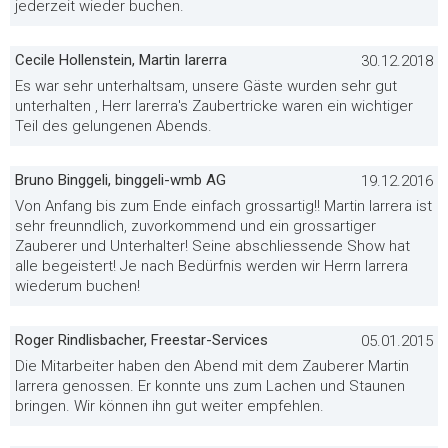
jederzeit wieder buchen.
Cecile Hollenstein, Martin Iarerra
30.12.2018
Es war sehr unterhaltsam, unsere Gäste wurden sehr gut
unterhalten , Herr Iarerra's Zaubertricke waren ein wichtiger
Teil des gelungenen Abends.
Bruno Binggeli, binggeli-wmb AG
19.12.2016
Von Anfang bis zum Ende einfach grossartig!! Martin Iarrera ist
sehr freunndlich, zuvorkommend und ein grossartiger
Zauberer und Unterhalter! Seine abschliessende Show hat
alle begeistert! Je nach Bedürfnis werden wir Herrn Iarrera
wiederum buchen!
Roger Rindlisbacher, Freestar-Services
05.01.2015
Die Mitarbeiter haben den Abend mit dem Zauberer Martin
Iarrera genossen. Er konnte uns zum Lachen und Staunen
bringen. Wir können ihn gut weiter empfehlen.