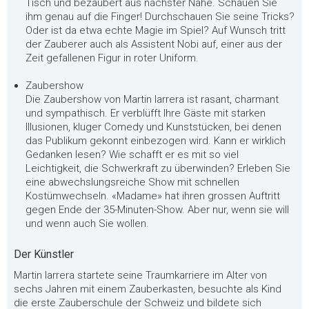
Tisch und bezaubert aus nächster Nähe. Schauen Sie
ihm genau auf die Finger! Durchschauen Sie seine Tricks?
Oder ist da etwa echte Magie im Spiel? Auf Wunsch tritt
der Zauberer auch als Assistent Nobi auf, einer aus der
Zeit gefallenen Figur in roter Uniform.
Zaubershow
Die Zaubershow von Martin Iarrera ist rasant, charmant
und sympathisch. Er verblüfft Ihre Gäste mit starken
Illusionen, kluger Comedy und Kunststücken, bei denen
das Publikum gekonnt einbezogen wird. Kann er wirklich
Gedanken lesen? Wie schafft er es mit so viel
Leichtigkeit, die Schwerkraft zu überwinden? Erleben Sie
eine abwechslungsreiche Show mit schnellen
Kostümwechseln. «Madame» hat ihren grossen Auftritt
gegen Ende der 35-Minuten-Show. Aber nur, wenn sie will
und wenn auch Sie wollen.
Der Künstler
Martin Iarrera startete seine Traumkarriere im Alter von
sechs Jahren mit einem Zauberkasten, besuchte als Kind
die erste Zauberschule der Schweiz und bildete sich