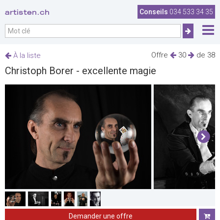
artisten.ch
Conseils
034 533 34 35
Offre
30
de 38
À la liste
Christoph Borer - excellente magie
Demander une offre