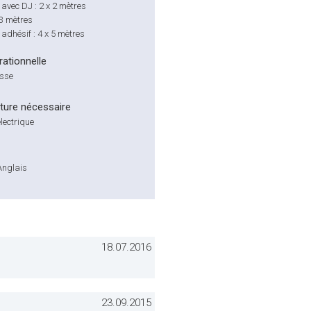
 avec DJ : 2 x 2 mètres
x 3 mètres
adhésif : 4 x 5 mètres
ationnelle
isse
cture nécessaire
lectrique
Anglais
18.07.2016
23.09.2015