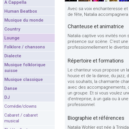
A Cappella
Avec sa voix enchanteresse et u
Human Beatbox
de fête, Natalia accompagnera
Musique du monde
Chanteuse et animatrice
Country
Natalia captive vos invités non 
Lounge
présence sur scène. C'est une 
Folklore / chansons
professionnellement le diverti
Dialecte
Répertoire et formations
Musique folklorique
Le chanteur vous propose un lar
suisse
house et de la danse, du jazz, 
Musique classique
vos souhaits, la charmante cha
avec des accompagnements, ou 
Danse
un groupe. Et si vous voulez u
DJ
d'entreprise, à un gala ou à une
professionnel.
Comédie/clowns
Cabaret / cabaret
Biographie et références
musical
Natalia Wohler est née à Trinida