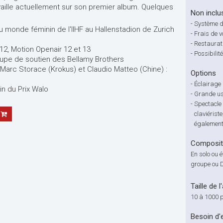
aille actuellement sur son premier album. Quelques
Non inclu
-
Système 
 monde féminin de l'IIHF au Hallenstadion de Zurich
-
Frais de 
-
Restaurat
12, Motion Openair 12 et 13
-
Possibili
oupe de soutien des Bellamy Brothers
 Marc Storace (Krokus) et Claudio Matteo (Chine) :
Options
-
Éclairage
in du Prix Walo
-
Grande us
-
Spectacle 
claviérist
également
Compositi
En solo ou é
groupe ou 
Taille de l
10 à 1000 
Besoin d'