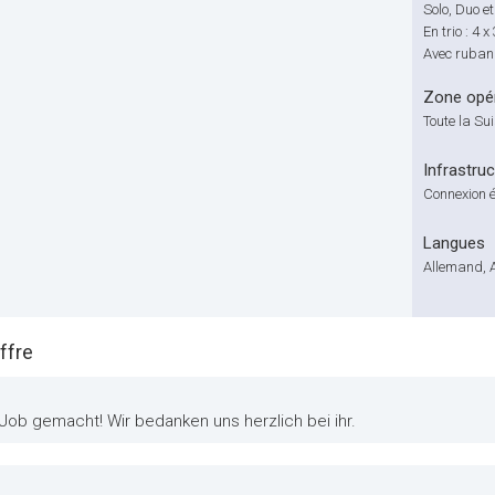
Solo, Duo et
En trio : 4 
Avec ruban 
Zone opér
Toute la Su
Infrastru
Connexion é
Langues
Allemand, 
ffre
 Job gemacht! Wir bedanken uns herzlich bei ihr.