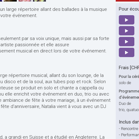
Pour écou
n large répertoire allant des ballades à la musique
 votre événement.
seulement par sa voix unique, mais aussi par sa forte
artiste passionnée et elle assure
ssement musical en direct lors de votre événement.
Frais [CH
ge répertoire musical, allant du son lounge, de la
Pour la cér
du disco et de la soul, aux tubes pop et rock. Selon
solo de
nteuse se produit en solo et chante a cappella ou
Programme 
elle enrichit votre événement en duo, trio ou avec
d'événement
ne ambiance de fête à votre mariage, à un événement
Duo de
 fête d'anniversaire, Natalia vient à vous avec un DJ
trio, quatuo
Inclus dan
-
Rencontre 
-
Performan
d, a grandi en Suisse et a étudié en Angleterre. La