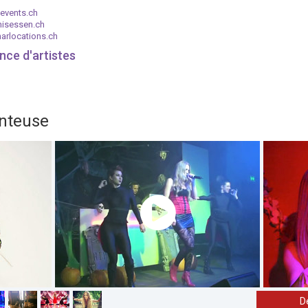
events.ch
nisessen.ch
arlocations.ch
nce d'artistes
anteuse
D