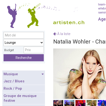
team-
erleb
semin
Age
À la liste
Natalia Wohler - Ch
Budget
Recherche
Musique
Jazz / Blues
Rock / Pop
Groupe de musique
festive