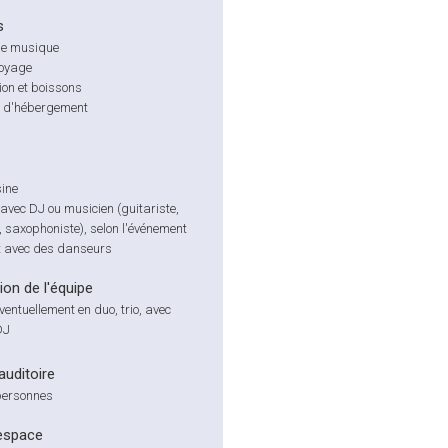
s
de musique
voyage
ion et boissons
té d'hébergement
ine
avec DJ ou musicien (guitariste,
e, saxophoniste), selon l'événement
 avec des danseurs
on de l'équipe
ventuellement en duo, trio, avec
DJ
'auditoire
personnes
espace