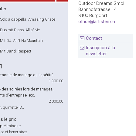
Outdoor Dreams GmbH
ter
Bahnhofstrasse 14
3400 Burgdorf
Solo a cappella: Amazing Grace
office@artisten.ch
Duo mit Piano: All of Me
Contact
Mit DJ: Ain't No Mountain ...
Inscription à la
Mit Band: Respect
newsletter
F]
émonie de mariage ou l'apéritif
1'300.00
des soirées lors de mariages,
s d'entreprise, etc.
2'000.00
r, quintette, DJ
s le prix
préliminaire
ce et honoraires