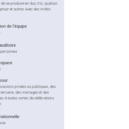
é de se produire en duo, trio, quatuor,
eptuor et autres avec des invités
on de l'équipe
s
'auditoire
 personnes
espace
s
pour
occasions privées ou publiques, des
iversaire, des mariages et des
es à toutes sortes de célébrations
e
ationnelle
isse