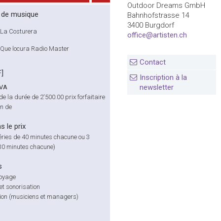
Outdoor Dreams GmbH
 de musique
Bahnhofstrasse 14
3400 Burgdorf
La Costurera
office@artisten.ch
Que locura Radio Master
Contact
F]
Inscription à la
newsletter
TVA
 de la durée de
2'500.00
prix forfaitaire
on de
s le prix
éries de 40 minutes chacune ou 3
 30 minutes chacune)
s
voyage
et sonorisation
ion (musiciens et managers)