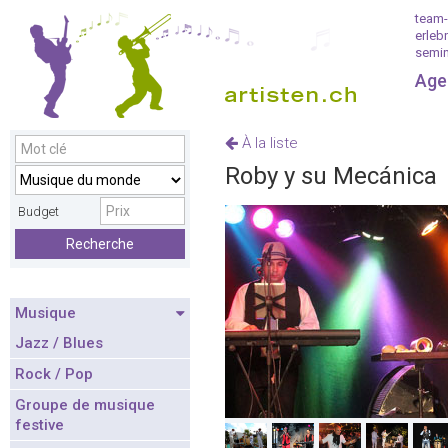
team-
erleb
semin
Age
À la liste
Roby y su Mecánica
Budget
Recherche
Musique
Jazz / Blues
Rock / Pop
Groupe de musique
festive