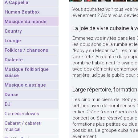
A Cappella
Vous souhaitez voir tous vos in
Human Beatbox
événement ? Alors vous devriez 
Musique du monde
La joie de vivre cubaine à v
Country
Emmenez vos invités dans les Ca
Lounge
les doux sons de la rumba et 
Folklore / chansons
"Roby y su Mecánica". Les music
votre fête. Au centre du groupe
Dialecte
combine habilement le swing de 
avec des éléments contemporai
Musique folklorique
manière ludique le public pour q
suisse
Musique classique
Large répertoire, formation 
Danse
Les cinq musiciens de "Roby y 
DJ
ont joué avec de nombreuses f
entier. Grâce à son répertoire l
Comédie/clowns
concert ou être réservé pour 
Cabaret / cabaret
formations plus petites ou plu
musical
possibles. Le groupe cubain se
événement.