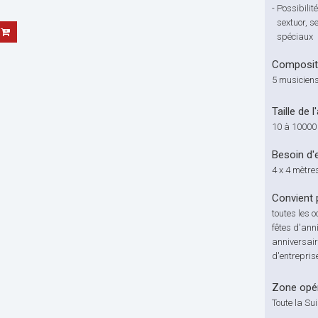
-
Possibilit
sextuor, s
spéciaux
Compositi
5 musicien
Taille de l
10 à 10000
Besoin d'
4 x 4 mètre
Convient 
toutes les 
fêtes d'ann
anniversair
d'entrepris
Zone opér
Toute la Su