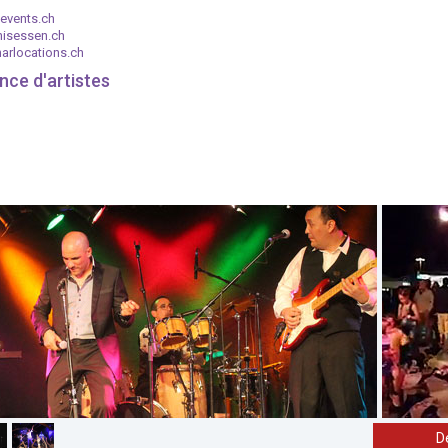
events.ch
nisessen.ch
arlocations.ch
nce d'artistes
D