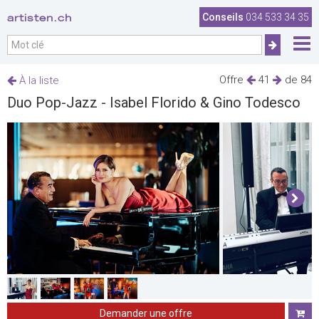
artisten.ch
Conseils
034 533 34 35
Offre
41
de 84
À la liste
Duo Pop-Jazz - Isabel Florido & Gino Todesco
Demander une offre