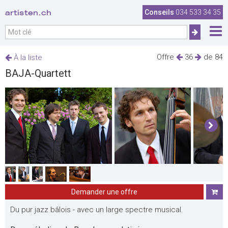
artisten.ch
Conseils
034 533 34 35
Offre
36
de 84
À la liste
BAJA-Quartett
Demander une offre
Du pur jazz bâlois - avec un large spectre musical.