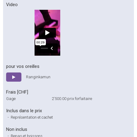
Video
pour vos oreilles
Ranginkamun
Frais [CHF]
Gage
2'500.00
prix forfaitaire
Inclus dans le prix
-
Représentation et cachet
Non inclus
-
Repas et boissons