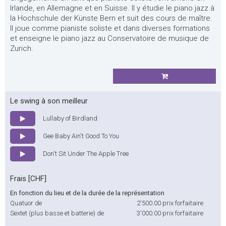
Irlande, en Allemagne et en Suisse. Il y étudie le piano jazz à
la Hochschule der Künste Bern et suit des cours de maître.
Il joue comme pianiste soliste et dans diverses formations
et enseigne le piano jazz au Conservatoire de musique de
Zurich.
Le swing à son meilleur
Lullaby of Birdland
Gee Baby Ain't Good To You
Don't Sit Under The Apple Tree
Frais [CHF]
En fonction du lieu et de la durée de la représentation
Quatuor de
2'500.00
prix forfaitaire
Sextet (plus basse et batterie) de
3'000.00
prix forfaitaire