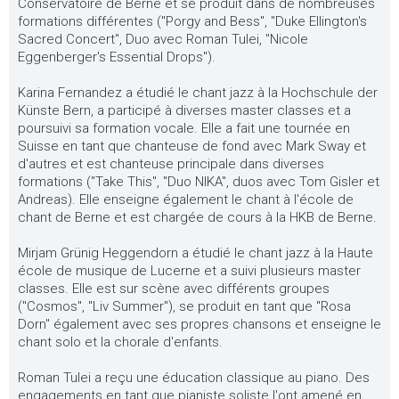
Conservatoire de Berne et se produit dans de nombreuses
formations différentes ("Porgy and Bess", "Duke Ellington's
Sacred Concert", Duo avec Roman Tulei, "Nicole
Eggenberger's Essential Drops").
Karina Fernandez a étudié le chant jazz à la Hochschule der
Künste Bern, a participé à diverses master classes et a
poursuivi sa formation vocale. Elle a fait une tournée en
Suisse en tant que chanteuse de fond avec Mark Sway et
d'autres et est chanteuse principale dans diverses
formations ("Take This", "Duo NIKA", duos avec Tom Gisler et
Andreas). Elle enseigne également le chant à l'école de
chant de Berne et est chargée de cours à la HKB de Berne.
Mirjam Grünig Heggendorn a étudié le chant jazz à la Haute
école de musique de Lucerne et a suivi plusieurs master
classes. Elle est sur scène avec différents groupes
("Cosmos", "Liv Summer"), se produit en tant que "Rosa
Dorn" également avec ses propres chansons et enseigne le
chant solo et la chorale d'enfants.
Roman Tulei a reçu une éducation classique au piano. Des
engagements en tant que pianiste soliste l'ont amené en