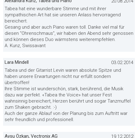
Alexandra Kunz, Tabea und Piano
20.08.2014
Tabea hat eine wunderbare Stimme und mit ihrer
sympathischen Art hat sie unseren Anlass hervorragend
bereichert.
Gesang und aber auch Piano waren toll. Danke viel mal für
diesen "Ohrenschmaus", wir haben den Abend sehr genossen
und können dieses Duo wärmstens weiterempfehlen.
A. Kunz, Swissavant
Lara Mindell
03.02.2014
Tabea und der Gitarrist Levin waren absolute Spitze und
haben unsere Erwartungen nicht nur erfüllt sondern
übertroffen!
Ihre Stimme ist wunderschön, stark, berührend, die Musik
dazu war perfekt. «Tabea the Voice» hat unser Fest
wahnsinnig bereichert, Herzen berührt und sogar Tanzmuffel
zum Shaken gebracht. :-)
Auch der ganze Ablauf von der Planung bis zum Auftritt war
sehr freundlich und professionell.
Aysu Özkan, Vectronix AG
19.12.2012