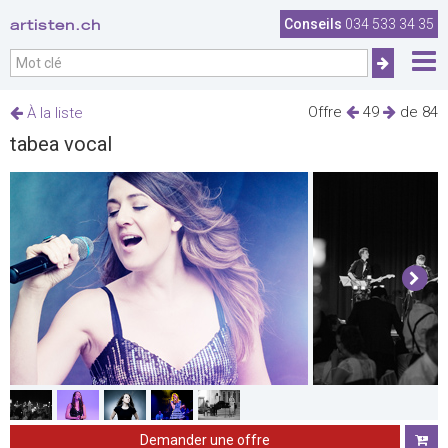
artisten.ch
Conseils
034 533 34 35
Offre
49
de 84
À la liste
tabea vocal
Demander une offre