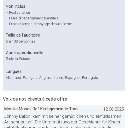
Non inclus
-
Restauration
-
Frais d'hébergement éventuels
-
Frais et temps de voyage depuis Berne
Taille de l'auditoire
5 à 100 personnes
Zone opérationnelle
Toute la Suisse
Langues
Allemand, Français, Anglais, Italien, Espagnol, Portugais
Voix de nos clients à cette offre
Monika Moser, Ref Kirchgemeinde Töss
12.06.2025
Johnny Balloni kam mit seiner gemütlichen und einfühlsamen
Art sehr gut an. Die Unterstützung der Geschichte für Kinder
mit Ballonfiguren wurde von der Erzählerin als sehr lustig