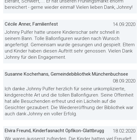
Elefant, Schwert,.... Er hat unseren Frühlingsmarkt enorm
bereichert - gerne wieder einmal! Vielen lieben Dank, Johnny!
Cécile Anner, Familienfest
14.09.2020
Johnny Pulfer hatte unsere Kinderschar sehr schnell in
seinem Bann. Tolle Ballonfiguren wurden nach Wunsch
angefertigt. Gemeinsam wurde gesungen und gespielt. Eltern
und Kinder haben diesen Auftritt sehr genossen. Vielen Dank
Johnny für dein Engagement.
Susanne Kocherhans, Gemeindebibliothek Münchenbuchsee
08.09.2020
Ich danke Johnny Pulfer herzlich für seine unkomplizierte,
kindgerechte Art und die tollen Ballonfiguren. Seine Offenheit
hat alle Besuchenden erfreut und ein Lächeln auf die
Gesichter gezaubert. Die Wiedereröffnung der Bibliothek war
auch dank Johnny ein voller Erfolg.
Elvira Freund, Kinderfasnacht Opfikon-Glattbrugg
18.02.2020
Wir waren äusserst zufrieden. Die Kinder hatten viel Freude!!