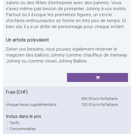
salons ou des fêtes d'entreprise avec des parents. Vous
n'avez même pas besoin de présenter Johnny à vos invités.
Partout où il évoque les premières figures, un cercle
d'enfants enthousiastes se forme en très peu de temps. Et
bien sûr, il y a un drôle de personnage pour chaque enfant.
Un artiste polyvalent
Selon vos besoins, vous pouvez également réserver le
magicien des ballons Johnny comme chauffeur de tramway
Johnny ou comme clown Johnny Balloni.
Frais [CHF]
450.00
prix forfaitaire
chaque heure supplémentaire
100.00
prix forfaitaire
Inclus dans le prix
-
Tarifs
-
Consommables