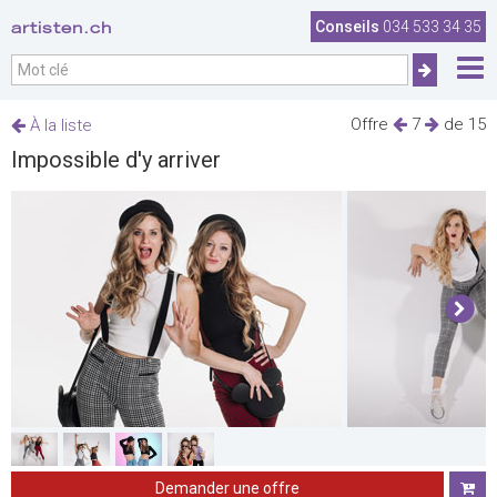
artisten.ch
Conseils
034 533 34 35
Offre
7
de 15
À la liste
Impossible d'y arriver
Demander une offre