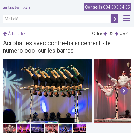
artisten.ch
Conseils
034 533 34 35
Offre
33
de 44
À la liste
Acrobaties avec contre-balancement - le
numéro cool sur les barres