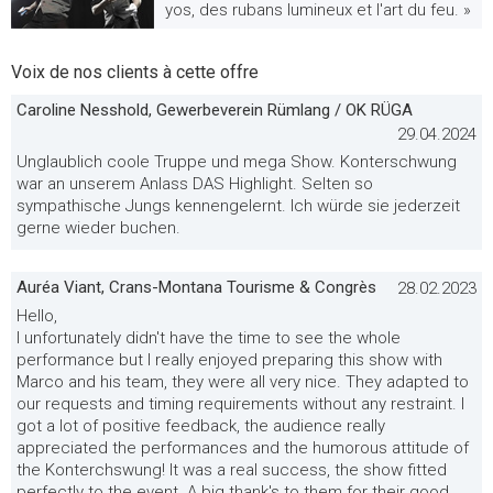
yos, des rubans lumineux et l'art du feu. »
Voix de nos clients à cette offre
Caroline Nesshold, Gewerbeverein Rümlang / OK RÜGA
29.04.2024
Unglaublich coole Truppe und mega Show. Konterschwung
war an unserem Anlass DAS Highlight. Selten so
sympathische Jungs kennengelernt. Ich würde sie jederzeit
gerne wieder buchen.
Auréa Viant, Crans-Montana Tourisme & Congrès
28.02.2023
Hello,
I unfortunately didn't have the time to see the whole
performance but I really enjoyed preparing this show with
Marco and his team, they were all very nice. They adapted to
our requests and timing requirements without any restraint. I
got a lot of positive feedback, the audience really
appreciated the performances and the humorous attitude of
the Konterchswung! It was a real success, the show fitted
perfectly to the event. A big thank's to them for their good