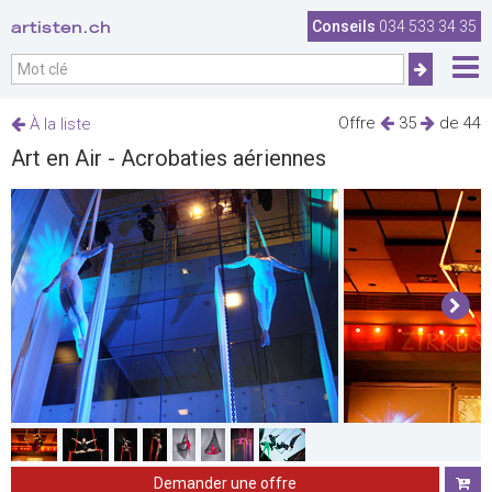
artisten.ch
Conseils
034 533 34 35
Offre
35
de 44
À la liste
Art en Air - Acrobaties aériennes
Demander une offre