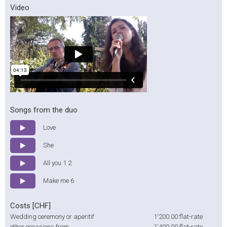
Video
Songs from the duo
Love
She
All you 1 2
Make me 6
Costs [CHF]
Wedding ceremony or aperitif
1'200.00
flat-rate
other occasions from
1'400.00
flat-rate