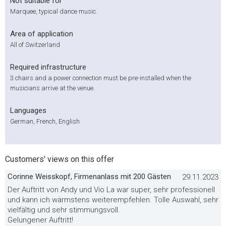
Not suitable for
Marquee, typical dance music.
Area of application
All of Switzerland
Required infrastructure
3 chairs and a power connection must be pre-installed when the
musicians arrive at the venue.
Languages
German, French, English
Customers' views on this offer
Corinne Weisskopf, Firmenanlass mit 200 Gästen
29.11.2023
Der Auftritt von Andy und Vio La war super, sehr professionell
und kann ich wärmstens weiterempfehlen. Tolle Auswahl, sehr
vielfältig und sehr stimmungsvoll.
Gelungener Auftritt!