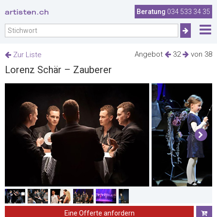
artisten.ch
Beratung
034 533 34 35
Angebot
32
von 38
Zur Liste
Lorenz Schär – Zauberer
Eine Offerte anfordern