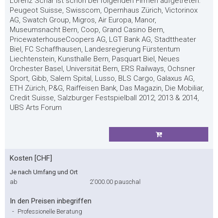
Lorenz Schär ist schon bei folgenden Firmen aufgetreten:
Peugeot Suisse, Swisscom, Opernhaus Zürich, Victorinox
AG, Swatch Group, Migros, Air Europa, Manor,
Museumsnacht Bern, Coop, Grand Casino Bern,
PricewaterhouseCoopers AG, LGT Bank AG, Stadttheater
Biel, FC Schaffhausen, Landesregierung Fürstentum
Liechtenstein, Kunsthalle Bern, Pasquart Biel, Neues
Orchester Basel, Universität Bern, ERS Railways, Ochsner
Sport, Gibb, Salem Spital, Lusso, BLS Cargo, Galaxus AG,
ETH Zürich, P&G, Raiffeisen Bank, Das Magazin, Die Mobiliar,
Credit Suisse, Salzburger Festspielball 2012, 2013 & 2014,
UBS Arts Forum
Kosten [CHF]
Je nach Umfang und Ort
ab
2'000.00
pauschal
In den Preisen inbegriffen
-
Professionelle Beratung