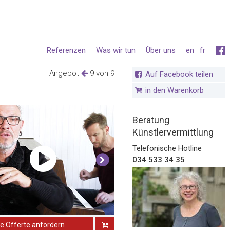
Referenzen
Was wir tun
Über uns
en
|
fr
Angebot
9 von 9
Auf Facebook teilen
in den Warenkorb
Beratung
Künstlervermittlung
Telefonische Hotline
034 533 34 35
ne Offerte anfordern