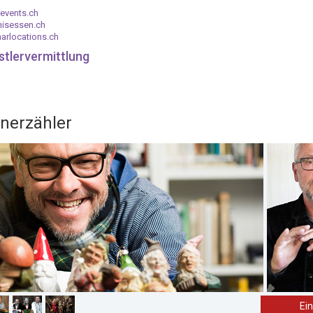
events.ch
nisessen.ch
arlocations.ch
stlervermittlung
enerzähler
Ei