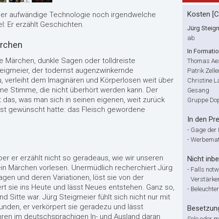
Kosten [
eder aufwändige Technologie noch irgendwelche
l: Er erzählt Geschichten.
Jürg Steig
ab
ärchen
In Formati
 Märchen, dunkle Sagen oder tolldreiste
Thomas Aes
teigmeier, der todernst augenzwinkernde
Patrik Zell
, verleiht dem Imaginären und Körperlosen weit über
Christine L
ne Stimme, die nicht überhört werden kann. Der
Gesang
 das, was man sich in seinen eigenen, weit zurück
Gruppe Do
hst gewünscht hatte: das Fleisch gewordene
In den Pre
-
Gage der 
-
Werbemat
 aber er erzählt nicht so geradeaus, wie wir unseren
Nicht inbe
in Märchen vorlesen. Unermüdlich recherchiert Jürg
-
Falls not
gen und deren Variationen, löst sie von der
Verstärke
ert sie ins Heute und lässt Neues entstehen. Ganz so,
-
Beleuchte
 Sitte war. Jürg Steigmeier fühlt sich nicht nur mit
nden, er verkörpert sie geradezu und lässt
Besetzun
hren im deutschsprachigen In- und Ausland daran
Solo oder m