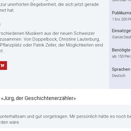
t zur unerhörten Begebenheit, die sich jetzt gerade
net hat.
Publikum
1 bis 200 
n
Einsatzge
verschiedenen Musikern aus der neuen Schweizer
Ganze Deu
zusammen. Von Doppelbock, Christine Lauterburg,
flanzplätz oder Patrik Zeller, der Möglichkeiten sind
Benötigte 
t.
ab 150 Per
Sprachen
Deutsch
Jürg, der Geschichtenerzähler»
unterhaltsam und gut vorgetragen. Mir persönlich hätte es noch b
rden wäre.