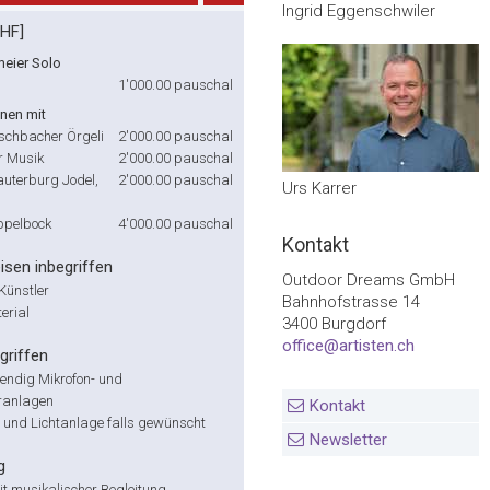
Ingrid Eggenschwiler
CHF]
meier Solo
1'000.00
pauschal
onen mit
chbacher Örgeli
2'000.00
pauschal
er Musik
2'000.00
pauschal
auterburg Jodel,
2'000.00
pauschal
Urs Karrer
ppelbock
4'000.00
pauschal
Kontakt
isen inbegriffen
Outdoor Dreams GmbH
Künstler
Bahnhofstrasse 14
erial
3400 Burgdorf
office@artisten.ch
griffen
wendig Mikrofon- und
ranlagen
Kontakt
r und Lichtanlage falls gewünscht
Newsletter
g
it musikalischer Begleitung