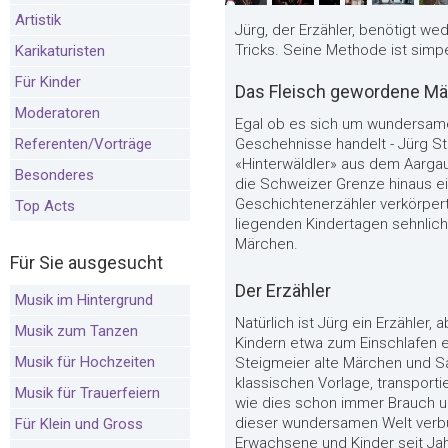
Artistik
Jürg, der Erzähler, benötigt w
Tricks. Seine Methode ist simpe
Karikaturisten
Für Kinder
Das Fleisch gewordene M
Moderatoren
Egal ob es sich um wundersame
Referenten/Vorträge
Geschehnisse handelt - Jürg S
«Hinterwäldler» aus dem Aargau
Besonderes
die Schweizer Grenze hinaus ei
Geschichtenerzähler verkörpert
Top Acts
liegenden Kindertagen sehnlic
Märchen.
Für Sie ausgesucht
Der Erzähler
Musik im Hintergrund
Natürlich ist Jürg ein Erzähler,
Musik zum Tanzen
Kindern etwa zum Einschlafen e
Musik für Hochzeiten
Steigmeier alte Märchen und Sa
klassischen Vorlage, transporti
Musik für Trauerfeiern
wie dies schon immer Brauch und
dieser wundersamen Welt verbu
Für Klein und Gross
Erwachsene und Kinder seit Ja