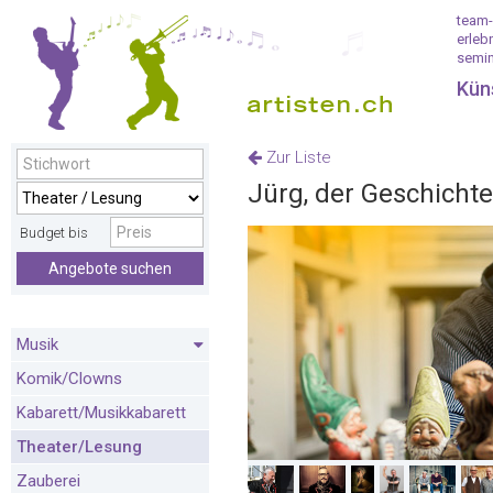
team-
erleb
semin
Kün
Zur Liste
Jürg, der Geschicht
Budget bis
Angebote suchen
Musik
Komik/Clowns
Kabarett/Musikkabarett
Theater/Lesung
Zauberei