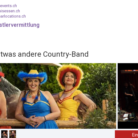
events.ch
nisessen.ch
arlocations.ch
stlervermittlung
 etwas andere Country-Band
Ei