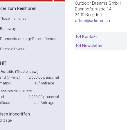
Outdoor Dreams GmbH
eder zum Reinhören
Bahnhofstrasse 14
3400 Burgdorf
Those memories
office@artisten.ch
Runaway
Kontakt
Diamonds are a girl's best friends
Newsletter
Do me a favour
CHF]
 Auftritte (Theater usw.)
nd (7 Pers.)
2'600.00
pauschal
rmation
auf Anfrage
ässe bis ca. 30 Pers.
t ab
1'200.00
pauschal
nlässe
auf Anfrage
isen inbegriffen
nd Gage