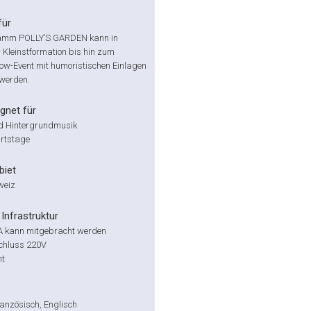
für
amm POLLY’S GARDEN kann in
 Kleinstformation bis hin zum
ow-Event mit humoristischen Einlagen
werden.
gnet für
d Hintergrundmusik
rtstage
biet
weiz
Infrastruktur
PA kann mitgebracht werden
chluss 220V
ht
anzösisch, Englisch