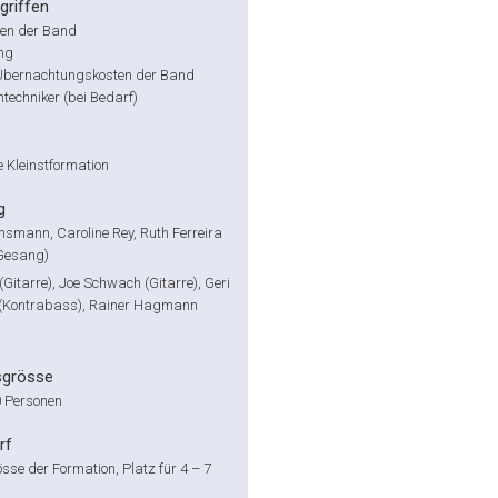
griffen
en der Band
ng
e Übernachtungskosten der Band
techniker (bei Bedarf)
 Kleinstformation
g
smann, Caroline Rey, Ruth Ferreira
Gesang)
(Gitarre), Joe Schwach (Gitarre), Geri
(Kontrabass), Rainer Hagmann
sgrösse
0 Personen
rf
sse der Formation, Platz für 4 – 7