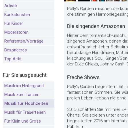
Artistik
Polly’s Garden mischen die kon
dreistimmigen Harmoniegesängen
Karikaturisten
Für Kinder
Die singenden Amazonen
Moderatoren
Hinter dem romantisch-unschul
Referenten/Vorträge
singende Amazonen, denen das 
entwaffnend ehrlicher Selbstiro
Besonderes
berufstätige Hausfrauen, Mütter
Mischung aus Soul, Singer/Songw
Top Acts
der Dixie Chicks, Johnny Cash
Für Sie ausgesucht
Freche Shows
Musik im Hintergrund
Polly's Garden begeistern mit 
fantastischen Stimmen. Sie wü
Musik zum Tanzen
prallen Leben, jedoch nie ohne
Musik für Hochzeiten
2015 schafften Sie mit ihrer EP 
Musik für Trauerfeiern
Charts. Sie spielten unter and
begeisterten 2016 am Internatio
Für Klein und Gross
Publikum.