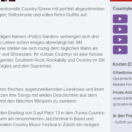
Countryli
ventionelle Country-Szene mit perfekt abgestimmten
, Selbstironie und edlen Retro-Outfits auf.
digen Namen «Polly's Garden» verbergen sich drei
Leben schon einiges abverlangt hat. Mit
nie stellen sie sich mutig dem täglichen Wahn als
 und Showstars. Ihr «Urban Country» ist eine furiose
riter, Southern Rock, Rockabilly und Country im Stil
Kosten [
, Eagles und den Supremes.
Öffentliche
Gesamte Ba
kleinere Fo
ihren frechen, augenzwinkernden Liveshows und ihren
Private Anl
rzen ihre Songs mit wilden Geschichten aus dem
unverstärk
 mit den falschen Wimpern zu zwinkern.
grössere A
den Einstieg von 0 auf Platz 13 in den iTunes-Country-
In den Pre
erem am renommierten Jazzfestival in Basel und
-
Auftritt u
nalen Country Music Festival in Zürich ein riesiges