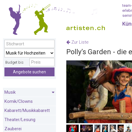
team-
erleb
semin
Kün
Zur Liste
Polly’s Garden - die
Budget bis
Angebote suchen
Musik
Komik/Clowns
Kabarett/Musikkabarett
Theater/Lesung
Zauberei