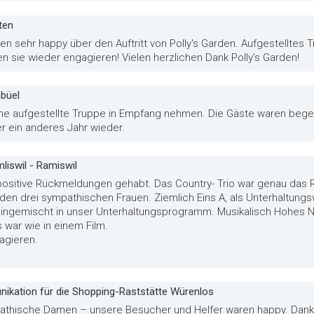
ten
 sehr happy über den Auftritt von Polly's Garden. Aufgestelltes Tr
n sie wieder engagieren! Vielen herzlichen Dank Polly's Garden!
nbüel
eine aufgestellte Truppe in Empfang nehmen. Die Gäste waren begei
er ein anderes Jahr wieder.
iswil - Ramiswil
 positive Rückmeldungen gehabt. Das Country- Trio war genau das R
 den drei sympathischen Frauen. Ziemlich Eins A, als Unterhaltung
ingemischt in unser Unterhaltungsprogramm. Musikalisch Hohes Nive
war wie in einem Film.
agieren.
nikation für die Shopping-Raststätte Würenlos
pathische Damen – unsere Besucher und Helfer waren happy. Danke