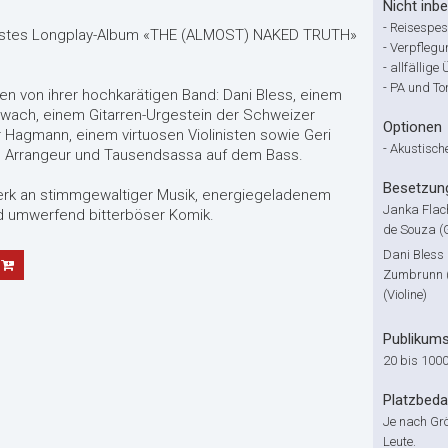
Nicht inbe
-
Reisespes
 erstes Longplay-Album «THE (ALMOST) NAKED TRUTH»
-
Verpflegu
-
allfällig
-
PA und Ton
en von ihrer hochkarätigen Band: Dani Bless, einem
chwach, einem Gitarren-Urgestein der Schweizer
Optionen
r Hagmann, einem virtuosen Violinisten sowie Geri
-
Akustische
 Arrangeur und Tausendsassa auf dem Bass.
Besetzun
werk an stimmgewaltiger Musik, energiegeladenem
Janka Flach
und umwerfend bitterböser Komik.
de Souza (
Dani Bless 
Zumbrunn 
(Violine)
Publikum
20 bis 100
Platzbeda
Je nach Grö
Leute.