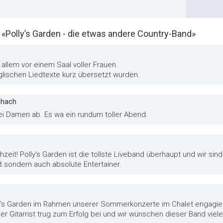
olly’s Garden - die etwas andere Country-Band»
r allem vor einem Saal voller Frauen.
nglischen Liedtexte kurz übersetzt wurden.
chach
rei Damen ab. Es wa ein rundum toller Abend.
eit! Polly‘s Garden ist die tollste Liveband überhaupt und wir sind 
rt sondern auch absolute Entertainer.
ly's Garden im Rahmen unserer Sommerkonzerte im Chalet engagier
 Gitarrist trug zum Erfolg bei und wir wünschen dieser Band viele 