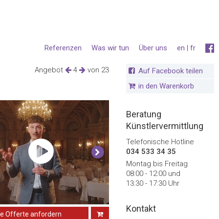
Referenzen
Was wir tun
Über uns
en
|
fr
Angebot
4
von 23
Auf Facebook teilen
in den Warenkorb
Beratung
Künstlervermittlung
Telefonische Hotline
034 533 34 35
Montag bis Freitag
08:00 - 12:00 und
13:30 - 17:30 Uhr
Kontakt
ne Offerte anfordern