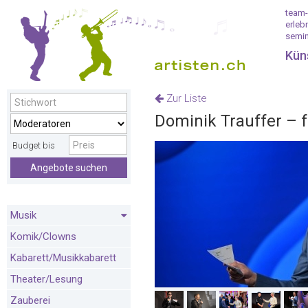
team-
erleb
semin
Kün
Zur Liste
Dominik Trauffer – 
Budget bis
Angebote suchen
Musik
Komik/Clowns
Kabarett/Musikkabarett
Theater/Lesung
Zauberei