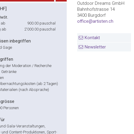
Outdoor Dreams GmbH
CHF]
Bahnhofstrasse 14
3400 Burgdorf
MwSt.
office@artisten.ch
 ab
900.00
pauschal
g ab
2'000.00
pauschal
Kontakt
isen inbegriffen
Newsletter
nd Gage
griffen
ung der Moderation / Recherche
 Getränke
sen
e Übernachtungskosten (ab 2 Tagen)
 Materialien (nach Absprache)
sgrösse
00 Personen
für
und Gala-Veranstaltungen,
 und Content-Produktionen, Sport-