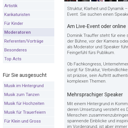
Artistik
Struktur, Klarheit und Dynamik 
Event. Sie suchen einen Speaker
Karikaturisten
Für Kinder
Am Live-Event oder online
Moderatoren
Dominik Trauffer steht für eine
Referenten/Vorträge
der Bühne, vor der Kamera oder 
als Moderator und Speaker führt
Besonderes
Feingefühl fürs Publikum.
Top Acts
Ob Fachkongress, Unternehmens
sorgt für Struktur, Verbindlich
Für Sie ausgesucht
ist präzise, sein Auftritt authe
komplexen Themen.
Musik im Hintergrund
Mehrsprachiger Speaker
Musik zum Tanzen
Musik für Hochzeiten
Mit einem Hintergrund in Kommu
deren Umsetzung versteht es D
Musik für Trauerfeiern
Menschen zusammenzubringen. 
spannende Einblicke und inspir
Für Klein und Gross
im Vordergrund, ist aber immer 