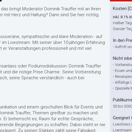
Kosten [
– das bringt Moderator Dominik Trauffer mit an Ihren
 mit Herz und Haltung? Dann sind Sie hier richtig.
inkl. 8.1% 
Halber Tag
Ganzer Ta
 souveräne, sympathische und klare Moderation - auf
In den Pre
im Livestream. Mit seiner über 10-jährigen Erfahrung
-
Auftritt u
 er Veranstaltungen professionell und mit viel
Nicht inbe
-
Vorbereit
anlass oder Podiumsdiskussion: Dominik Trauffer
-
Essen und
keit und die nötige Prise Charme. Seine Vorbereitung
-
Reisespe
ntisch, seine Sprache verständlich - auch bei
-
Allfällig
-
Spezielle
Publikum
50 bis 300
nikation und einem geschulten Blick für Events und
ominik Trauffer, Themen greifbar zu machen und
Geeignet 
Er beherrscht es, Raum für echte Gespräche,
ierende Begegnungen zu schaffen. Dabei steht er nie
Liveshows 
präsent. Zu seinen Stärken zählt seine Fähigkeit,
Livestream-