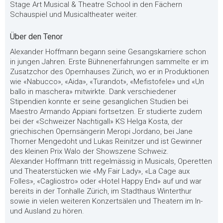
Stage Art Musical & Theatre School in den Fächern
Schauspiel und Musicaltheater weiter.
Über den Tenor
Alexander Hoffmann begann seine Gesangskarriere schon
in jungen Jahren. Erste Bühnenerfahrungen sammelte er im
Zusatzchor des Opernhauses Zürich, wo er in Produktionen
wie «Nabucco», «Aida», «Turandot», «Mefistofele» und «Un
ballo in maschera» mitwirkte. Dank verschiedener
Stipendien konnte er seine gesanglichen Studien bei
Maestro Armando Appiani fortsetzen. Er studierte zudem
bei der «Schweizer Nachtigall» KS Helga Kosta, der
griechischen Opernsängerin Meropi Jordano, bei Jane
Thorner Mengedoht und Lukas Reinitzer und ist Gewinner
des kleinen Prix Walo der Showszene Schweiz.
Alexander Hoffmann tritt regelmässig in Musicals, Operetten
und Theaterstücken wie «My Fair Lady», «La Cage aux
Folles», «Cagliostro» oder «Hotel Happy End» auf und war
bereits in der Tonhalle Zürich, im Stadthaus Winterthur
sowie in vielen weiteren Konzertsälen und Theatern im In-
und Ausland zu hören.