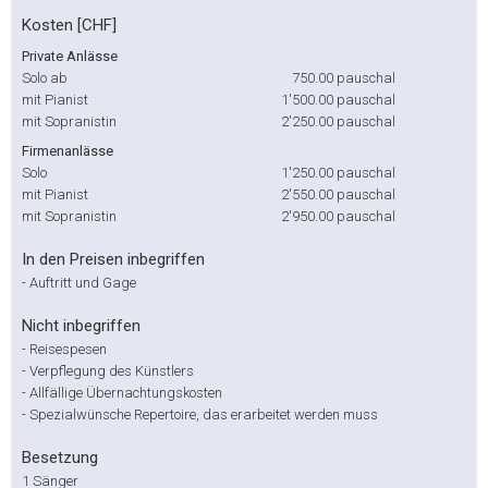
Kosten [CHF]
Private Anlässe
Solo ab
750.00
pauschal
mit Pianist
1'500.00
pauschal
mit Sopranistin
2'250.00
pauschal
Firmenanlässe
Solo
1'250.00
pauschal
mit Pianist
2'550.00
pauschal
mit Sopranistin
2'950.00
pauschal
In den Preisen inbegriffen
-
Auftritt und Gage
Nicht inbegriffen
-
Reisespesen
-
Verpflegung des Künstlers
-
Allfällige Übernachtungskosten
-
Spezialwünsche Repertoire, das erarbeitet werden muss
Besetzung
1 Sänger