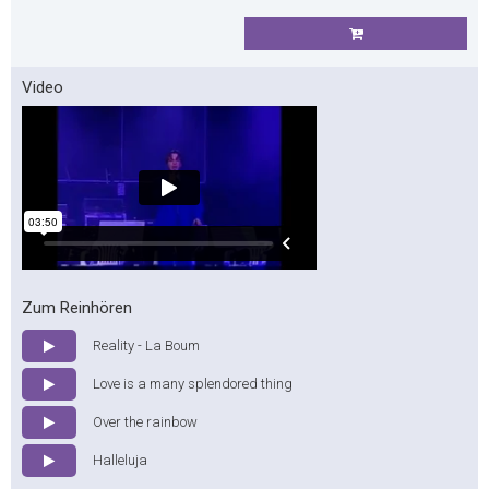
Video
Zum Reinhören
Reality - La Boum
Love is a many splendored thing
Over the rainbow
Halleluja