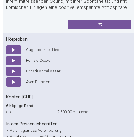
ihrem mitreissenden Sound, mit ihrer Spontaneität und mit
komischen Einlagen eine positive, entspannte Atmosphäre.
Hörproben
Guggisbärger Lied
Romski Cocok
Dr Sidi Abdel Assar
Aven Romalen
Kosten [CHF]
6-köpfige Band
ab
2'500.00
pauschal
In den Preisen inbegriffen
-
Auftritt gemäss Vereinbarung
-
Anfahrtsspesen bis 100 km ab Bern