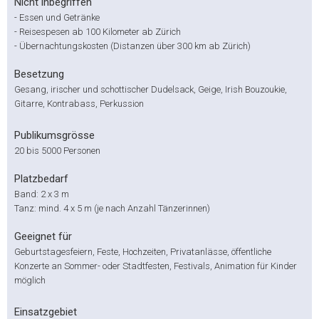
Nicht inbegriffen
-
Essen und Getränke
-
Reisespesen ab 100 Kilometer ab Zürich
-
Übernachtungskosten (Distanzen über 300 km ab Zürich)
Besetzung
Gesang, irischer und schottischer Dudelsack, Geige, Irish Bouzoukie,
Gitarre, Kontrabass, Perkussion
Publikumsgrösse
20 bis 5000 Personen
Platzbedarf
Band: 2 x 3 m
Tanz: mind. 4 x 5 m (je nach Anzahl Tänzerinnen)
Geeignet für
Geburtstagesfeiern, Feste, Hochzeiten, Privatanlässe, öffentliche
Konzerte an Sommer- oder Stadtfesten, Festivals, Animation für Kinder
möglich
Einsatzgebiet