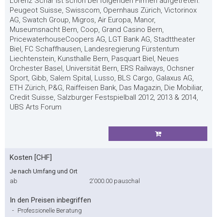
Lorenz Schär ist schon bei folgenden Firmen aufgetreten:
Peugeot Suisse, Swisscom, Opernhaus Zürich, Victorinox
AG, Swatch Group, Migros, Air Europa, Manor,
Museumsnacht Bern, Coop, Grand Casino Bern,
PricewaterhouseCoopers AG, LGT Bank AG, Stadttheater
Biel, FC Schaffhausen, Landesregierung Fürstentum
Liechtenstein, Kunsthalle Bern, Pasquart Biel, Neues
Orchester Basel, Universität Bern, ERS Railways, Ochsner
Sport, Gibb, Salem Spital, Lusso, BLS Cargo, Galaxus AG,
ETH Zürich, P&G, Raiffeisen Bank, Das Magazin, Die Mobiliar,
Credit Suisse, Salzburger Festspielball 2012, 2013 & 2014,
UBS Arts Forum
Kosten [CHF]
Je nach Umfang und Ort
ab
2'000.00
pauschal
In den Preisen inbegriffen
-
Professionelle Beratung