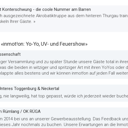
it Konterschwung - die coole Nummer am Barren
h ausgezeichnete Akrobatiktruppe aus dem hinteren Thurgau traini
eln Ihrer Gäste. »
inmot!on: Yo-Yo, UV- und Feuershow»
ssenschaft
nger Versammlung und zu später Stunde unsere Gäste total in ih
as die beiden in witziger und spritziger Art mit ihren YoYos oder 
klappte alles bestens und wir können inmot!on auf jeden Fall weite
 Unteres Toggenburg & Neckertal
, nie langweilig, hat top gepasst, würde ich jederzeit wieder buch
in Rümlang / OK RÜGA
s im 2014 bei uns an unserer Gewerbeausstellung. Das Feedback un
ieses Jahr nochmals zu buchen. Unsere Erwartungen an die Inmo