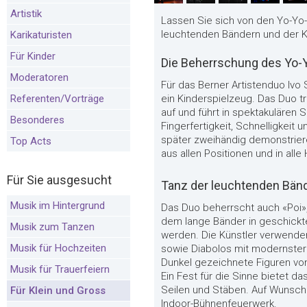
Artistik
Lassen Sie sich von den Yo-Yo
leuchtenden Bändern und der K
Karikaturisten
Für Kinder
Die Beherrschung des Yo-Y
Moderatoren
Für das Berner Artistenduo Ivo
Referenten/Vorträge
ein Kinderspielzeug. Das Duo t
auf und führt in spektakulären
Besonderes
Fingerfertigkeit, Schnelligkeit 
später zweihändig demonstriere
Top Acts
aus allen Positionen und in all
Für Sie ausgesucht
Tanz der leuchtenden Bän
Musik im Hintergrund
Das Duo beherrscht auch «Poi», 
dem lange Bänder in geschick
Musik zum Tanzen
werden. Die Künstler verwende
Musik für Hochzeiten
sowie Diabolos mit modernster 
Dunkel gezeichnete Figuren von
Musik für Trauerfeiern
Ein Fest für die Sinne bietet d
Seilen und Stäben. Auf Wunsch
Für Klein und Gross
Indoor-Bühnenfeuerwerk.