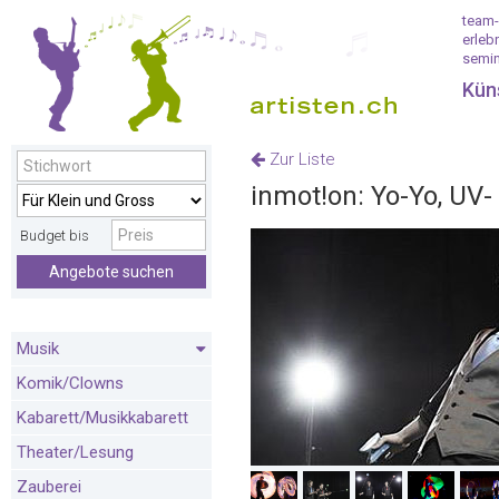
team-
erleb
semin
Kün
Zur Liste
inmot!on: Yo-Yo, UV
Budget bis
Angebote suchen
Musik
Komik/Clowns
Kabarett/Musikkabarett
Theater/Lesung
Zauberei