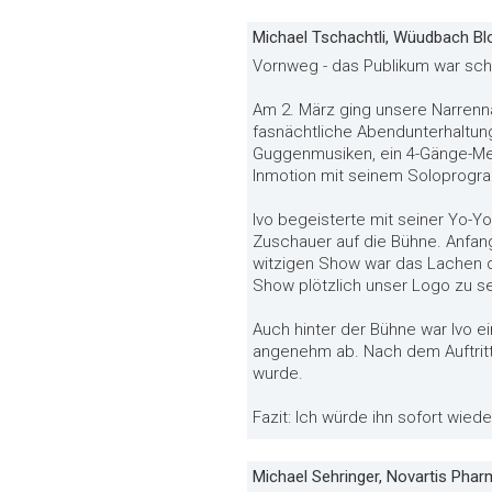
Michael Tschachtli, Wüudbach Bl
Vornweg - das Publikum war sch
Am 2. März ging unsere Narrenna
fasnächtliche Abendunterhaltun
Guggenmusiken, ein 4-Gänge-Menü
Inmotion mit seinem Soloprogr
Ivo begeisterte mit seiner Yo-
Zuschauer auf die Bühne. Anfangs
witzigen Show war das Lachen de
Show plötzlich unser Logo zu se
Auch hinter der Bühne war Ivo e
angenehm ab. Nach dem Auftritt 
wurde.
Fazit: Ich würde ihn sofort wied
Michael Sehringer, Novartis Pha