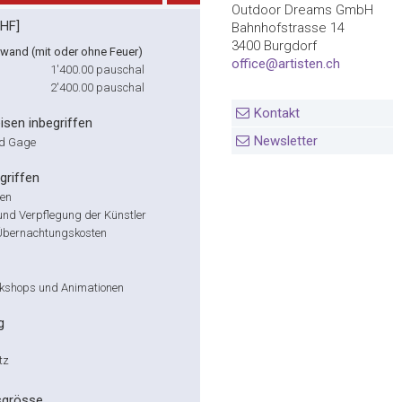
Outdoor Dreams GmbH
CHF]
Bahnhofstrasse 14
3400 Burgdorf
fwand (mit oder ohne Feuer)
office@artisten.ch
1'400.00
pauschal
2'400.00
pauschal
Kontakt
isen inbegriffen
Newsletter
nd Gage
griffen
sen
und Verpflegung der Künstler
e Übernachtungskosten
kshops und Animationen
g
tz
sgrösse