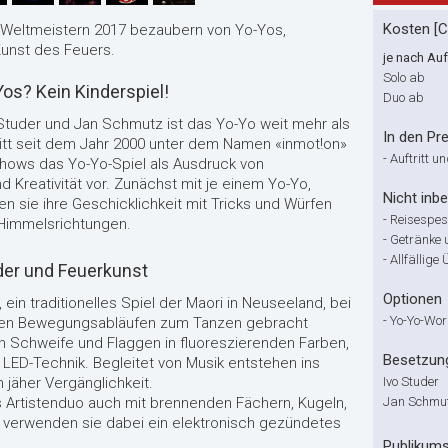
Kosten [
-Weltmeistern 2017 bezaubern von Yo-Yos,
unst des Feuers.
je nach Au
Solo ab
os? Kein Kinderspiel!
Duo ab
 Studer und Jan Schmutz ist das Yo-Yo weit mehr als
In den Pre
ritt seit dem Jahr 2000 unter dem Namen «inmot!on»
-
Auftritt u
 Shows das Yo-Yo-Spiel als Ausdruck von
und Kreativität vor. Zunächst mit je einem Yo-Yo,
Nicht inbe
n sie ihre Geschicklichkeit mit Tricks und Würfen
-
Reisespe
e Himmelsrichtungen.
-
Getränke 
-
Allfällig
der und Feuerkunst
Optionen
ein traditionelles Spiel der Maori in Neuseeland, bei
-
Yo-Yo-Wor
ten Bewegungsabläufen zum Tanzen gebracht
n Schweife und Flaggen in fluoreszierenden Farben,
Besetzun
LED-Technik. Begleitet von Musik entstehen ins
 jäher Vergänglichkeit.
Ivo Studer
as Artistenduo auch mit brennenden Fächern, Kugeln,
Jan Schmu
 verwenden sie dabei ein elektronisch gezündetes
Publikum