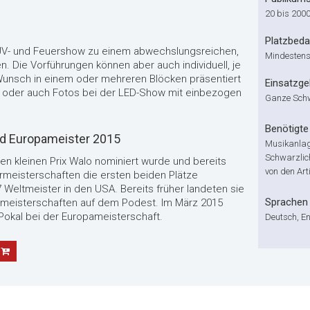
20 bis 200
Platzbeda
 UV- und Feuershow zu einem abwechslungsreichen,
Mindestens 
. Die Vorführungen können aber auch individuell, je
 Wunsch in einem oder mehreren Blöcken präsentiert
Einsatzge
go oder auch Fotos bei der LED-Show mit einbezogen
Ganze Sch
Benötigte 
d Europameister 2015
Musikanlag
Schwarzlic
n kleinen Prix Walo nominiert wurde und bereits
von den Arti
rmeisterschaften die ersten beiden Plätze
Weltmeister in den USA. Bereits früher landeten sie
Sprachen
tmeisterschaften auf dem Podest. Im März 2015
 Pokal bei der Europameisterschaft.
Deutsch, En