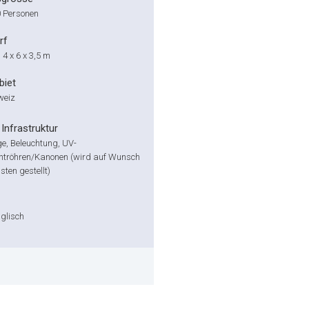
0 Personen
rf
4 x 6 x 3,5 m
biet
weiz
Infrastruktur
e, Beleuchtung, UV-
htröhren/Kanonen (wird auf Wunsch
sten gestellt)
glisch