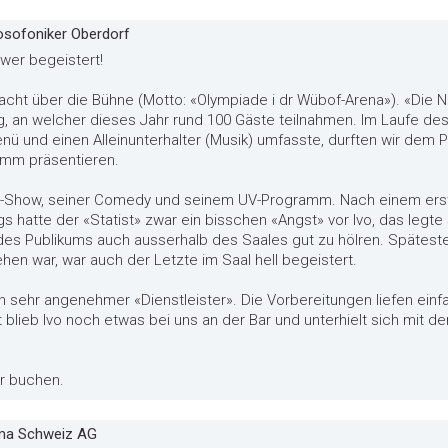
osofoniker Oberdorf
wer begeistert!
cht über die Bühne (Motto: «Olympiade i dr Wübof-Arena»). «Die N
g, an welcher dieses Jahr rund 100 Gäste teilnahmen. Im Laufe d
 und einen Alleinunterhalter (Musik) umfasste, durften wir dem P
amm präsentieren.
Yo-Show, seiner Comedy und seinem UV-Programm. Nach einem erst
 hatte der «Statist» zwar ein bisschen «Angst» vor Ivo, das legte 
s Publikums auch ausserhalb des Saales gut zu hölren. Spätestens
hen war, war auch der Letzte im Saal hell begeistert.
in sehr angenehmer «Dienstleister». Die Vorbereitungen liefen einf
blieb Ivo noch etwas bei uns an der Bar und unterhielt sich mit d
er buchen.
rma Schweiz AG