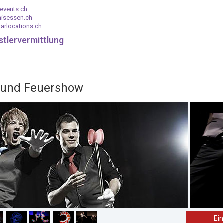
events.ch
nisessen.ch
arlocations.ch
stlervermittlung
- und Feuershow
Ei