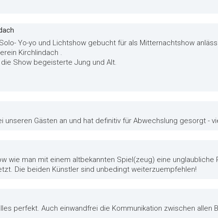
ndach
r Solo- Yo-yo und Lichtshow gebucht für als Mitternachtshow anläss
rein Kirchlindach .
d die Show begeisterte Jung und Alt.
 unseren Gästen an und hat definitiv für Abwechslung gesorgt - vie
how wie man mit einem altbekannten Spiel(zeug) eine unglaubliche P
etzt. Die beiden Künstler sind unbedingt weiterzuempfehlen!
alles perfekt. Auch einwandfrei die Kommunikation zwischen allen Be