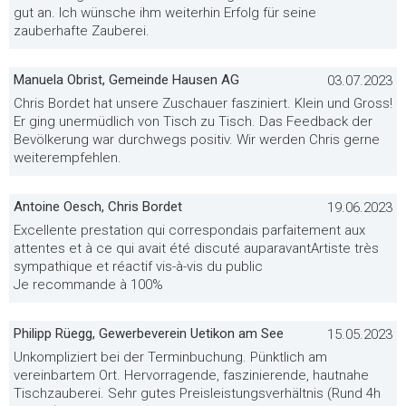
gut an. Ich wünsche ihm weiterhin Erfolg für seine
zauberhafte Zauberei.
Manuela Obrist, Gemeinde Hausen AG
03.07.2023
Chris Bordet hat unsere Zuschauer fasziniert. Klein und Gross!
Er ging unermüdlich von Tisch zu Tisch. Das Feedback der
Bevölkerung war durchwegs positiv. Wir werden Chris gerne
weiterempfehlen.
Antoine Oesch, Chris Bordet
19.06.2023
Excellente prestation qui correspondais parfaitement aux
attentes et à ce qui avait été discuté auparavantArtiste très
sympathique et réactif vis-à-vis du public
Je recommande à 100%
Philipp Rüegg, Gewerbeverein Uetikon am See
15.05.2023
Unkompliziert bei der Terminbuchung. Pünktlich am
vereinbartem Ort. Hervorragende, faszinierende, hautnahe
Tischzauberei. Sehr gutes Preisleistungsverhältnis (Rund 4h