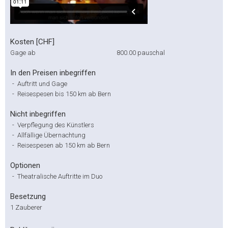
Kosten [CHF]
Gage ab
800.00
pauschal
In den Preisen inbegriffen
-
Auftritt und Gage
-
Reisespesen bis 150 km ab Bern
Nicht inbegriffen
-
Verpflegung des Künstlers
-
Allfällige Übernachtung
-
Reisespesen ab 150 km ab Bern
Optionen
-
Theatralische Auftritte im Duo
Besetzung
1 Zauberer