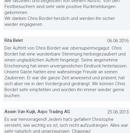
alle fasziniert und begeistert von seinem Auftritt. Von den
Festbesuchern sind sehr viele positive Rückmeldungen
gekommen.
Wir danken Chris Bordet herzlich und werden ihn sicher
wieder engagieren.
Rita Belet
06.06.2016
Der Auftritt von Chris Bordet war obersupermegagut. Chris
Bordet hat eine wunderbare Stimmung herbeigezaubert und
einen unglaublichen Auftritt hingelegt. Seine angenehme
Erscheinung hat einen unvergesslichen Eindruck hinterlassen.
Unsere Gäste hatten eine wahnsinnige Freude an seinen
Zauberein. Er war die ganze Zeit anwesend und präsent, hat
sich aber nie in den Vordergrund gedrängt. Wir können Chris
Bordet sehr empfehlen und würden ihn immer wieder gerne
buchen.
Aswin Van Kuijk, Axpo Trading AG
25.06.2013
Es war hervorragend! Jedem hat's gefallen! Christophe
versteht, wie wichtig es ist, sich nicht aufzudrängen. Alles war
sehr naturlich und ungezwungen. Chapeau!